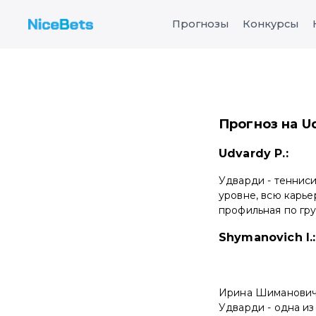
Прогнозы
Конкурсы
Прогноз на Ud
Udvardy P.:
Удварди - тенниси
уровне, всю карьер
профильная по гр
Shymanovich I.:
Ирина Шиманович 
Удварди - одна из