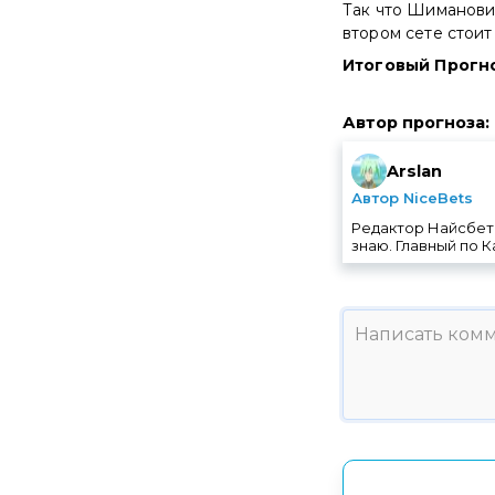
Так что Шиманович
втором сете стоит 
Итоговый Прогно
Автор прогноза
:
Arslan
Автор NiceBets
Редактор Найсбетс 
знаю. Главный по К