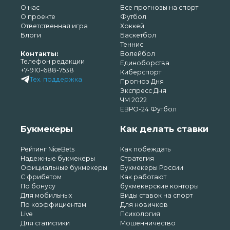
О нас
Все прогнозы на спорт
О проекте
Футбол
Ответственная игра
Хоккей
Блоги
Баскетбол
Теннис
Контакты:
Волейбол
Телефон редакции
Единоборства
+7-910-688-7538
Киберспорт
Тех. поддержка
Прогноз Дня
Экспресс Дня
ЧМ 2022
ЕВРО-24 Футбол
Букмекеры
Как делать ставки
Рейтинг NiceBets
Как побеждать
Надежные букмекеры
Стратегия
Официальные букмекеры
Букмекеры России
С фрибетом
Как работают
По бонусу
букмекерские конторы
Для мобильных
Виды ставок на спорт
По коэффициентам
Для новичков
Live
Психология
Для статистики
Мошенничество