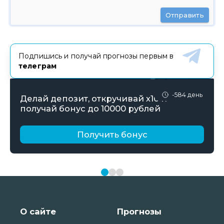
Отправить
Подпишись и получай прогнозы первым в
телеграм
-584 день
Делай депозит, откручивай х10 и
получай бонус до 10000 рублей
Получить бонус
О сайте
Прогнозы