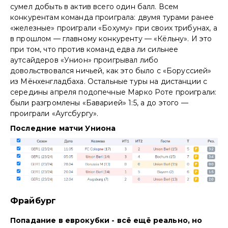
сумел добыть в актив всего один балл. Всем
конкурентам команда проиграла: двумя турами ранее
«железные» проиграли «Бохуму» при своих трибунах, а
в прошлом — главному конкуренту — «Кёльну». И это
при том, что против команд едва ли сильнее
аутсайдеров «Унион» проигрывал либо
довольствовался ничьей, как это было с «Боруссией»
из Мёнхенгладбаха. Остальные туры на дистанции с
середины апреля подопечные Марко Роте проиграли:
были разгромлены «Баварией» 1:5, а до этого —
проиграли «Аугсбургу».
Последние матчи Униона
Фрайбург
Попадание в еврокубки - всё ещё реально, но