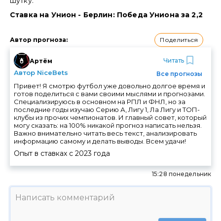
шутку.
Ставка на Унион - Берлин: Победа Униона за 2,2
Поделиться
Автор прогноза
:
Читать
Артём
Автор NiceBets
Все прогнозы
Привет! Я смотрю футбол уже довольно долгое время и
готов поделиться с вами своими мыслями и прогнозами.
Специализируюсь в основном на РПЛ и ФНЛ, но за
последние годы изучаю Серию А, Лигу 1, Ла Лигу и ТОП-
клубы из прочих чемпионатов. И главный совет, который
могу сказать: на 100% никакой прогноз написать нельзя.
Важно внимательно читать весь текст, анализировать
информацию самому и делать выводы. Всем удачи!
Опыт в ставках с
2023
года
15:28 понедельник