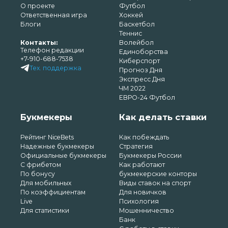
О проекте
Футбол
Ответственная игра
Хоккей
Блоги
Баскетбол
Теннис
Контакты:
Волейбол
Телефон редакции
Единоборства
+7-910-688-7538
Киберспорт
Тех. поддержка
Прогноз Дня
Экспресс Дня
ЧМ 2022
ЕВРО-24 Футбол
Букмекеры
Как делать ставки
Рейтинг NiceBets
Как побеждать
Надежные букмекеры
Стратегия
Официальные букмекеры
Букмекеры России
С фрибетом
Как работают
По бонусу
букмекерские конторы
Для мобильных
Виды ставок на спорт
По коэффициентам
Для новичков
Live
Психология
Для статистики
Мошенничество
Банк