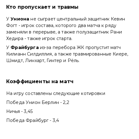
Кто пропускает и травмы
У
Униона
не сыграет центральный защитник Кевин
Фогт - игрок состава, которого два матча к ряду
заменяли в перерыве, а также полузащитник Рани
Хедира - также игрок старта.
У
Фрайбурга
из-за перебора ЖК пропустит матч
Килианн Силдиллия, а также травмированные Киере,
Шмидт, Линхарт, Гинтер и Рёль.
Коэффициенты на матч
На игру составлены следующие котировки
Победа Унион Берлин - 2,2
Ничья - 3,45
Победа Фрайбург - 3,4