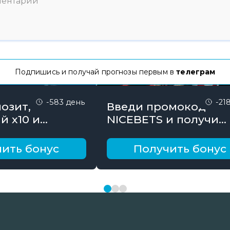
Подпишись и получай прогнозы первым в
телеграм
-583 день
-21
озит,
Введи промокод
й х10 и
NICEBETS и получи
онус до 10000
26000₽ поэтапно
ить бонус
Получить бонус