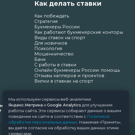
Как делать ставки
Как побеждать
Стратегия
Букмекеры России
Как работают букмекерские конторы
Виды ставок на спорт
Для новичков
Психология
Мошенничество
Банк
С работы в ставки
Онлайн букмекеры России: помощь
Отзывы капперов и проектов
Вилки в ставках на спорт
Мы используем сервисы веб-аналитики
Яндекс.Метрика
и
Google Analytics
для улучшения
ормационных технологий и массовых коммуникаций
Н.Н. Почта редакции: support@nice-bets.ru
работы сайта. Эти сервисы собирают данные о вашем
поведении на сайте в соответствии с
Политикой
обработки персональных данных
. Нажимая «Принять»,
вы даёте согласие на обработку ваших данных этими
сервисами.