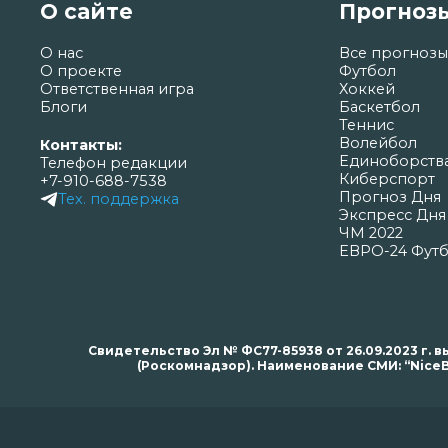
О сайте
Прогноз
О нас
Все прогнозы
О проекте
Футбол
Ответственная игра
Хоккей
Блоги
Баскетбол
Теннис
Волейбол
Контакты:
Единоборств
Телефон редакции
Киберспорт
+7-910-688-7538
Прогноз Дня
Тех. поддержка
Экспресс Дня
ЧМ 2022
ЕВРО-24 Фут
Свидетельство Эл № ФС77-85938 от 26.09.2023 г
(Роскомнадзор). Наименование СМИ: “NiceB