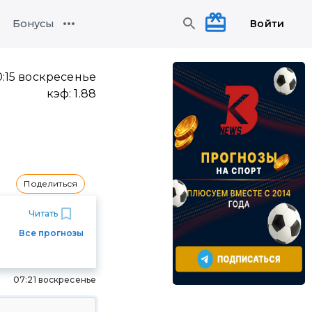
Войти
Бонусы
0:15 воскресенье
кэф:
1.88
Поделиться
Читать
Все прогнозы
07:21 воскресенье