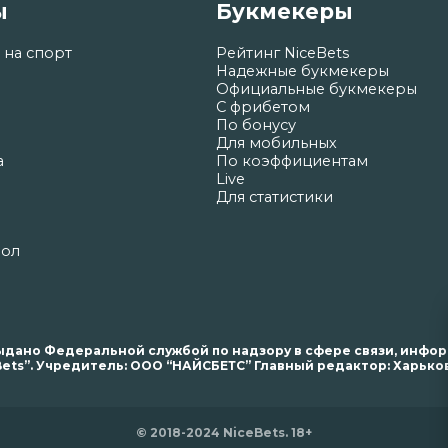
ы
Букмекеры
 на спорт
Рейтинг NiceBets
Надежные букмекеры
Официальные букмекеры
С фрибетом
По бонусу
Для мобильных
а
По коэффициентам
Live
Для статистики
бол
. выдано Федеральной службой по надзору в сфере связи, инф
ets”. Учредитель: ООО “НАЙСБЕТС” Главный редактор: Харьков 
© 2018-2024 NiceBets. 18+