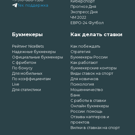
Киберспорт
Тех. поддержка
Прогноз Дня
Экспресс Дня
ЧМ 2022
ЕВРО-24 Футбол
Букмекеры
Как делать ставки
Рейтинг NiceBets
Как побеждать
Надежные букмекеры
Стратегия
Официальные букмекеры
Букмекеры России
С фрибетом
Как работают
По бонусу
букмекерские конторы
Для мобильных
Виды ставок на спорт
По коэффициентам
Для новичков
Live
Психология
Для статистики
Мошенничество
Банк
С работы в ставки
Онлайн букмекеры
России: помощь
Отзывы капперов и
проектов
Вилки в ставках на спорт