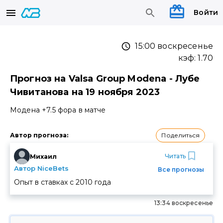
Войти
15:00 воскресенье
кэф:
1.70
Прогноз на Valsa Group Modena - Лубе
Чивитанова на 19 ноября 2023
Модена +7.5 фора в матче
Поделиться
Автор прогноза
:
Читать
Михаил
Автор NiceBets
Все прогнозы
Опыт в ставках с
2010
года
13:34 воскресенье