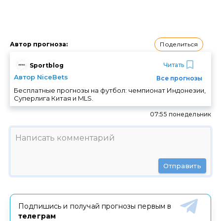
Поделиться
Автор прогноза
:
Читать
Sportblog
Автор NiceBets
Все прогнозы
Бесплатные прогнозы на футбол: чемпионат Индонезии,
Суперлига Китая и MLS.
07:55 понедельник
Отправить
Подпишись и получай прогнозы первым в
телеграм