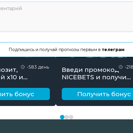
Подпишись и получай прогнозы первым в
телеграм
-583 день
-21
озит,
Введи промокод
й х10 и
NICEBETS и получи
онус до 10000
26000₽ поэтапно
ить бонус
Получить бонус