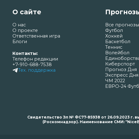
О сайте
Прогноз
О нас
Все прогнозы
О проекте
Футбол
Ответственная игра
Хоккей
Блоги
Баскетбол
Теннис
Волейбол
Контакты:
Единоборств
Телефон редакции
Киберспорт
+7-910-688-7538
Прогноз Дня
Тех. поддержка
Экспресс Дня
ЧМ 2022
ЕВРО-24 Фут
Свидетельство Эл № ФС77-85938 от 26.09.2023 г
(Роскомнадзор). Наименование СМИ: “NiceB