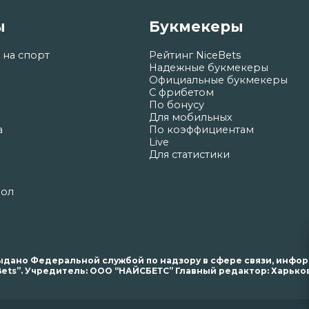
ы
Букмекеры
 на спорт
Рейтинг NiceBets
Надежные букмекеры
Официальные букмекеры
С фрибетом
По бонусу
Для мобильных
а
По коэффициентам
Live
Для статистики
бол
. выдано Федеральной службой по надзору в сфере связи, инф
ets”. Учредитель: ООО “НАЙСБЕТС” Главный редактор: Харьков 