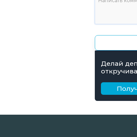
Делай деп
откручива
получай б
рублей
Получ