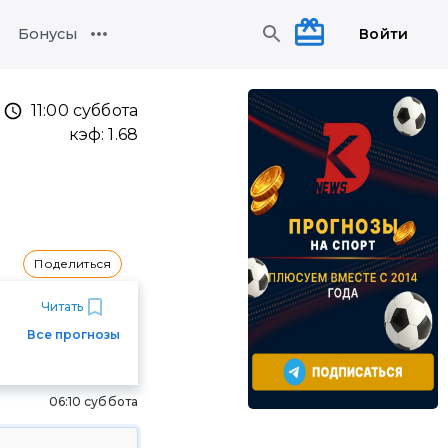
Войти
Бонусы
11:00 суббота
кэф:
1.68
Поделиться
Читать
Все прогнозы
06:10 суббота