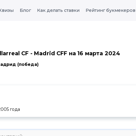
Квизы
Блог
Как делать ставки
Рейтинг букмекеров
llarreal CF - Madrid CFF на 16 марта 2024
адрид (победа)
2005
года