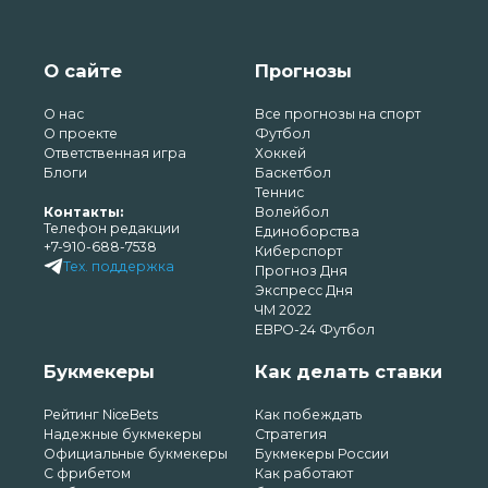
О сайте
Прогнозы
О нас
Все прогнозы на спорт
О проекте
Футбол
Ответственная игра
Хоккей
Блоги
Баскетбол
Теннис
Контакты:
Волейбол
Телефон редакции
Единоборства
+7-910-688-7538
Киберспорт
Тех. поддержка
Прогноз Дня
Экспресс Дня
ЧМ 2022
ЕВРО-24 Футбол
Букмекеры
Как делать ставки
Рейтинг NiceBets
Как побеждать
Надежные букмекеры
Стратегия
Официальные букмекеры
Букмекеры России
С фрибетом
Как работают