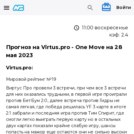
Войти
11:00 воскресенье
кэф:
2.4
Прогноз на Virtus.pro - One Move на 28
мая 2023
Virtus.pro:
Мировой рейтинг №19
Виртус Про провели 3 встречи, при чем все 3 встречи
для них оказались трудными, в первой игре проиграли
против БетБум 2:0, далее встреча против Гидры не
самая легкая, где победа решилась YF 3 карте в итоге
2:1 забрали и последняя игра против Тим Спирит, где
смогли легко выиграть первую карту но в остальных
двух картах показали крайне слабую игру, шансы
попасть на мажор еще остаются они не сильно высоки