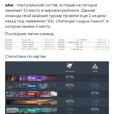
sAw
- португальский состав, который на сегодня
занимает 32-место в мировом рейтинге. Данная
команда свой крайний турнир провели еще 2 недели
назад под названием "
ESL Challenger League Season
", в
котором заняли 4 место.
Последние матчи команд:
Статистика по картам: