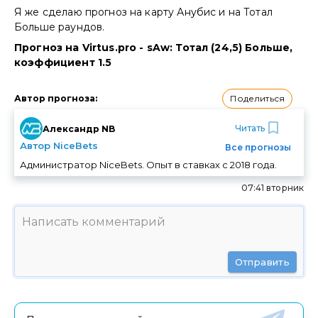
Я же сделаю прогноз на карту Анубис и на Тотал
Больше раундов.
Прогноз на Virtus.pro - sAw: Тотал (24,5) Больше,
коэффициент 1.5
Поделиться
Автор прогноза
:
Читать
Александр NB
Автор NiceBets
Все прогнозы
Администратор NiceBets. Опыт в ставках с 2018 года.
07:41 вторник
Отправить