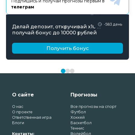
Подпишись и получай прогнозы первым в
телеграм
-583 день
Делай депозит, откручивай х10 и
получай бонус до 10000 рублей
Получить бонус
О сайте
Прогнозы
О нас
Все прогнозы на спорт
О проекте
Футбол
Ответственная игра
Хоккей
Блоги
Баскетбол
Теннис
Контакты:
Волейбол