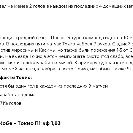
ал не менее 2 голов в каждом из последних 4 домашних ма
оводит средний сезон. После 14 туров команда идет на 10 ме
в. В последних пяти матчах Токио набрал 7 очков. С одной 
отив Хиросимы и Касимы, но также были поражения 1-5 от С
. На выезде Токио в этом чемпионате смотрится слабо, все
ажениях и только 5 забитых мячей. К примеру худшая команд
 матчей на выезде набрала всего 1 очко, на забила также 5 г
факты Токио:
отя бы один гол в каждом из последних 9 матчей.
заработано дома.
71% голов.
Кобе - Токио П1 кф 1,83