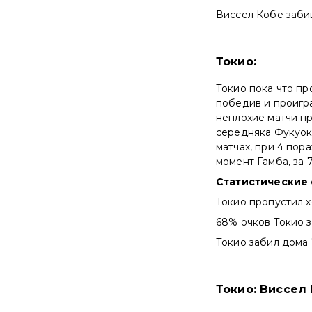
Виссел Кобе забив
Токио:
Токио пока что пр
победив и проигра
неплохие матчи пр
середняка Фукуоки
матчах, при 4 пор
момент Гамба, за 7
Статистические 
Токио пропустил х
68% очков Токио 
Токио забил дома 
Токио: Виссел 