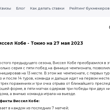
Квизы
Блог
Как делать ставки
Рейтинг букмекеров
ссел Кобе - Токио на 27 мая 2023
остого предыдущего сезона, Виссел Кобе преобразился в эт
олько серия с пяти побед на финише чемпионата, позволил
инишировав на 13 месте. В этом же чемпионате, с первых ту
о и после 14 туров, команда и дальше идет на первом месте
 трех поражениях и три очка отрыва от ближайшего преслед
ошей форме, в пяти матчах одержав три победы при двух ни
ома, а вничью команда играла на выезде.
факты Виссел Кобе:
ает в каждом из последних 7 матчей;