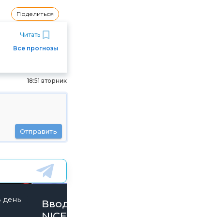
Поделиться
Читать
Все прогнозы
18:51 вторник
Отправить
8 день
845 дней
Вводи Промокод
NICE15000 и забирай