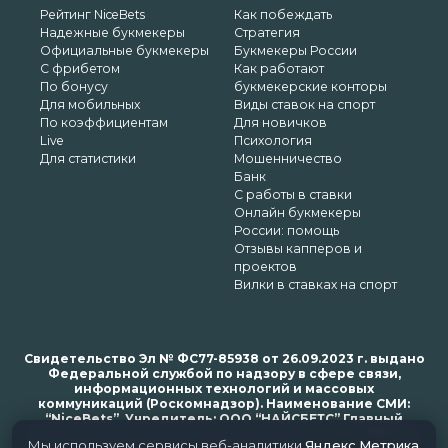
Рейтинг NiceBets
Как побеждать
Надежные букмекеры
Стратегия
Официальные букмекеры
Букмекеры России
С фрибетом
Как работают
По бонусу
букмекерские конторы
Для мобильных
Виды ставок на спорт
По коэффициентам
Для новичков
Live
Психология
Для статистики
Мошенничество
Банк
С работы в ставки
Онлайн букмекеры
России: помощь
Отзывы капперов и
проектов
Вилки в ставках на спорт
Свидетельство Эл № ФС77-85938 от 26.09.2023 г. выдано
Федеральной службой по надзору в сфере связи,
информационных технологий и массовых
коммуникаций (Роскомнадзор). Наименование СМИ:
“NiceBets”. Учредитель: ООО “НАЙСБЕТС” Главный
редактор: Харьков Н.Н. Почта редакции: support@nice-
Мы используем сервисы веб-аналитики
Яндекс.Метрика