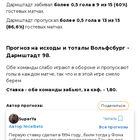
Дармштадт забивал
более 0,5 гола в 9 из 15 (60%)
гостевых матчах.
Дармштадт пропускал
более 0,5 гола в 13 из 15
(86,6%)
гостевых матчах.
Прогноз на исходы и тоталы Вольфсбург -
Дармштадт 98.
Обе команды слабо играют в обороне и пропускают
голы в каждом матче, так что и в этой игре смело
берем
Ставка - обе команды забьют, за кэф. - 1,80.
Поделиться
Автор прогноза
:
Читать
SuperYa
Автор NiceBets
Все прогнозы
Первую ставку сделал в 1994 году., были тогда у Фона
забавные палатки, где принимали ставки. Так что, вот