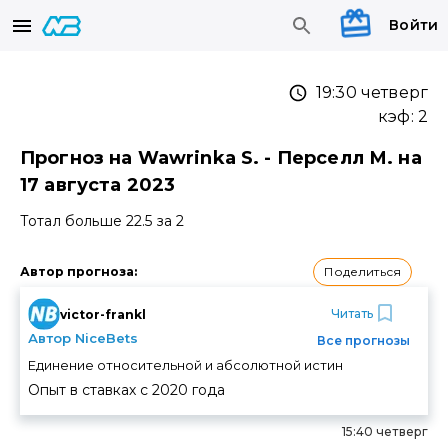
Войти
19:30 четверг
кэф:
2
Прогноз на Wawrinka S. - Перселл М. на
17 августа 2023
Тотал больше 22.5 за 2
Поделиться
Автор прогноза
:
Читать
victor-frankl
Автор NiceBets
Все прогнозы
Единение относительной и абсолютной истин
Опыт в ставках с
2020
года
15:40 четверг