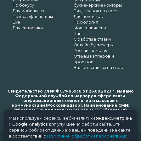
По бонусу
букмекерские конторы
Для мобильных
Виды ставок на спорт
По коэффициентам
Для новичков
Live
Психология
Для статистики
Мошенничество
Банк
С работы в ставки
Онлайн букмекеры
России: помощь
Отзывы капперов и
проектов
Вилки в ставках на спорт
Свидетельство Эл № ФС77-85938 от 26.09.2023 г. выдано
Федеральной службой по надзору в сфере связи,
информационных технологий и массовых
коммуникаций (Роскомнадзор). Наименование СМИ:
“NiceBets”. Учредитель: ООО “НАЙСБЕТС” Главный
редактор: Харьков Н.Н. Почта редакции: support@nice-
Мы используем сервисы веб-аналитики
Яндекс.Метрика
bets.ru
и
Google Analytics
для улучшения работы сайта. Эти
сервисы собирают данные о вашем поведении на сайте
в соответствии с
Политикой обработки персональных
© 2018-2024 NiceBets. 18+