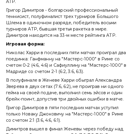
АТР.
Григор Димитров - болгарский профессиональный
теннисист, полуфиналист трех турниров Большого
Шлема в одиночном разряде, победитель восьми
турниров АТР, бывшая третья ракетка в мире.
Димитров находится на 33-м месте рейтинга АТР.
Игровая форма:
Николас Харри в последних пяти матчах проиграл два
поединка: Ганфманну на "Мастерс-1000" в Риме со
счетом 0-2 (4:6, 4:6) и Сафиуллину на "Мастерс-1000" в
Мадриде со счетом 2-1 (6:2, 3:6, 6:3).
В полуфинале в Женеве Харри обыграл Александра
Зверева в двух сетах (7:6, 6:2), не проиграв ни одного
гейма на своей подаче, выполнил семь эйсов и один
брейк-поинт, допустив три двойных ошибки в матче.
Григор Димитров в пяти последних матчах уступил
только Новаку Джоковичу на "Мастерс-1000" в Риме
со счетом 2:1 (3:6, 4:6, 6:1).
Димитров вышел в финал Женевы через победу над