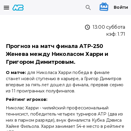
Войти
13:00 суббота
кэф:
1.71
Прогноз на матч финала АТР-250
Женева между Николасом Харри и
Григором Димитровым.
О матче:
для Николаса Харри победа в финале
станет новой ступенью в карьере, а Григор Димитров
впервые за пять лет дошел до финала, прервав серию
из 11 проигранных полуфиналов.
Рейтинг игроков:
Николас Харри - чилийский профессиональный
теннисист, победитель четырех турниров АТР (два из
них в парном разряде), внук финалиста Кубка Дэвиса
Хайме Фильола. Харри занимает 54-е место в рейтинге