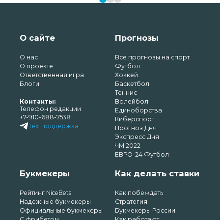
О сайте
Прогнозы
О нас
Все прогнозы на спорт
О проекте
Футбол
Ответственная игра
Хоккей
Блоги
Баскетбол
Теннис
Контакты:
Волейбол
Телефон редакции
Единоборства
+7-910-688-7538
Киберспорт
Тех. поддержка
Прогноз Дня
Экспресс Дня
ЧМ 2022
ЕВРО-24 Футбол
Букмекеры
Как делать ставки
Рейтинг NiceBets
Как побеждать
Надежные букмекеры
Стратегия
Официальные букмекеры
Букмекеры России
С фрибетом
Как работают