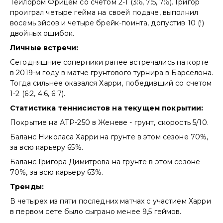
Тейлором Фрицем со счетом 2-1 (3:6, 7:5, 7:6). Григор
проиграл четыре гейма на своей подаче, выполнил
восемь эйсов и четыре брейк-поинта, допустив 10 (!)
двойных ошибок.
Личные встречи:
Сегодняшние соперники ранее встречались на корте
в 2019-м году в матче грунтового турнира в Барселона.
Тогда сильнее оказался Харри, победивший со счетом
1-2 (6:2, 4:6, 6:7).
Статистика теннисистов на текущем покрытии:
Покрытие на АТР-250 в Женеве - грунт, скорость 5/10.
Баланс Николаса Харри на грунте в этом сезоне 70%,
за всю карьеру 65%.
Баланс Григора Димитрова на грунте в этом сезоне
70%, за всю карьеру 63%.
Тренды:
В четырех из пяти последних матчах с участием Харри
в первом сете было сыграно менее 9,5 геймов.