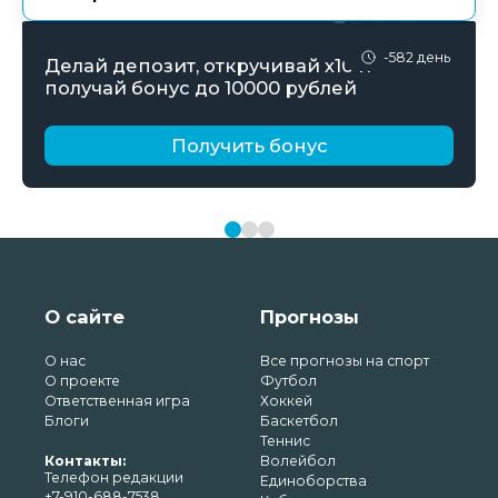
-582 день
Делай депозит, откручивай х10 и
получай бонус до 10000 рублей
Получить бонус
О сайте
Прогнозы
О нас
Все прогнозы на спорт
О проекте
Футбол
Ответственная игра
Хоккей
Блоги
Баскетбол
Теннис
Контакты:
Волейбол
Телефон редакции
Единоборства
+7-910-688-7538