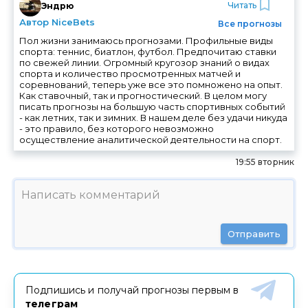
Читать
Эндрю
Автор NiceBets
Все прогнозы
Пол жизни занимаюсь прогнозами. Профильные виды
спорта: теннис, биатлон, футбол. Предпочитаю ставки
по свежей линии. Огромный кругозор знаний о видах
спорта и количество просмотренных матчей и
соревнований, теперь уже все это помножено на опыт.
Как ставочный, так и прогностический. В целом могу
писать прогнозы на большую часть спортивных событий
- как летних, так и зимних. В нашем деле без удачи никуда
- это правило, без которого невозможно
осуществление аналитической деятельности на спорт.
19:55 вторник
Отправить
Подпишись и получай прогнозы первым в
телеграм