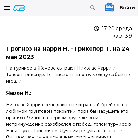
Войти
17:20 среда
кэф:
3.9
Прогноз на Яарри Н. - Грикспор Т. на 24
мая 2023
На турнире в Женеве сыграют Николас Харри и
Таллон Грикспур. Теннисисты ни разу между собой не
играли.
Яарри Н.:
Николас Харри очень давно не играл тай-брейков на
любимом грунтовом покрытии, пора бы нарушить это
правило. Чилиец в первом круге легко и
непринужденно разобрался с победителем турнире в
Баня-Луке Лайовичем. Лучший результат в сезоне
был показан им на домашних соревнованиях в