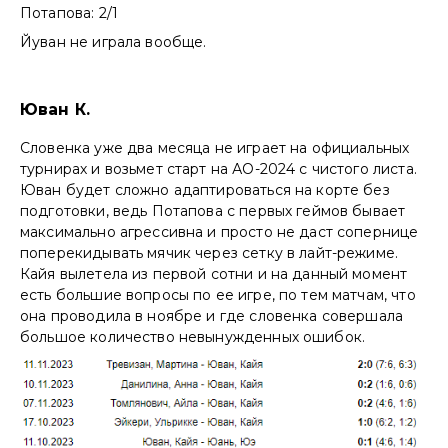
Потапова: 2/1
Йуван не играла вообще.
Юван К.
Словенка уже два месяца не играет на официальных
турнирах и возьмет старт на АО-2024 с чистого листа.
Юван будет сложно адаптироваться на корте без
подготовки, ведь Потапова с первых геймов бывает
максимально агрессивна и просто не даст сопернице
поперекидывать мячик через сетку в лайт-режиме.
Кайя вылетела из первой сотни и на данный момент
есть большие вопросы по ее игре, по тем матчам, что
она проводила в ноябре и где словенка совершала
большое количество невынужденных ошибок.