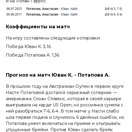
и на Ролан Гаррос.
Коэффициенты на матч
На игру составлены следующие котировки
Победа Юван К. 3,16
Победа Потапова А. 1,36
Прогноз на матч Юван К. - Потапова А.
В прошлом году на Австралиан Оупен в первом круге
Насте Потаповой достался серьезный соперник —
американка Слоан Стивенс, которая в своей карьере
выигрывала на харде US Open, но россиянка сумела с
ней разобраться 7-6, 6-4. В том матче у Насти слабо
шла первая подача и случилось 6 двойных ошибок, но
Потапова умеет включаться на приеме и отыгрывать
упущенные брейки. Против Юван сделать брейк