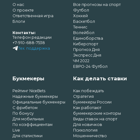
О нас
Все прогнозы на спорт
О проекте
Футбол
Ответственная игра
Хоккей
Блоги
Баскетбол
Теннис
Контакты:
Волейбол
Телефон редакции
Единоборства
+7-910-688-7538
Киберспорт
Тех. поддержка
Прогноз Дня
Экспресс Дня
ЧМ 2022
ЕВРО-24 Футбол
Букмекеры
Как делать ставки
Рейтинг NiceBets
Как побеждать
Надежные букмекеры
Стратегия
Официальные букмекеры
Букмекеры России
С фрибетом
Как работают
По бонусу
букмекерские конторы
Для мобильных
Виды ставок на спорт
По коэффициентам
Для новичков
Live
Психология
Для статистики
Мошенничество