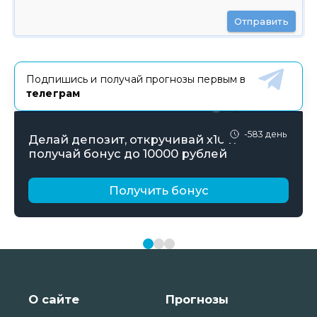
Отправить
Подпишись и получай прогнозы первым в
телеграм
-583 день
Делай депозит, откручивай х10 и
получай бонус до 10000 рублей
Получить бонус
О сайте
Прогнозы