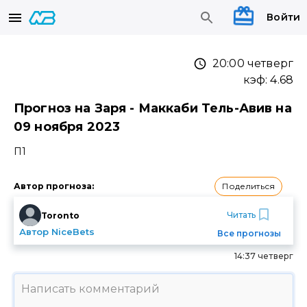
Войти
20:00 четверг
кэф:
4.68
Прогноз на Заря - Маккаби Тель-Авив на
09 ноября 2023
П1
Поделиться
Автор прогноза
:
Читать
Toronto
Автор NiceBets
Все прогнозы
14:37 четверг