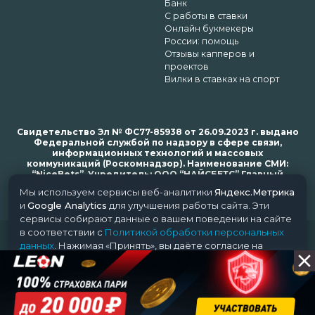
Банк
С работы в ставки
Онлайн букмекеры
России: помощь
Отзывы капперов и
проектов
Вилки в ставках на спорт
Свидетельство Эл № ФС77-85938 от 26.09.2023 г. выдано
Федеральной службой по надзору в сфере связи,
информационных технологий и массовых
коммуникаций (Роскомнадзор). Наименование СМИ:
“NiceBets”. Учредитель: ООО “НАЙСБЕТС” Главный
редактор: Харьков Н.Н. Почта редакции: support@nice-
Мы используем сервисы веб-аналитики
Яндекс.Метрика
bets.ru
и
Google Analytics
для улучшения работы сайта. Эти
сервисы собирают данные о вашем поведении на сайте
в соответствии с
Политикой обработки персональных
© 2018-2024 NiceBets. 18+
данных
. Нажимая «Принять», вы даёте согласие на
обработку ваших данных этими сервисами.
Принять
Отклонить