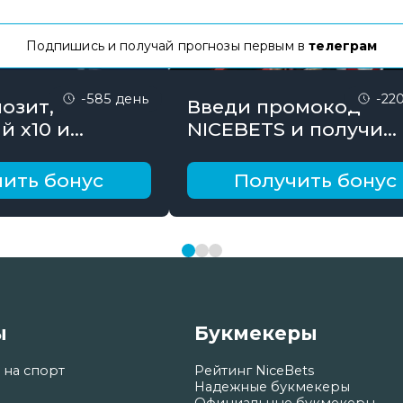
Подпишись и получай прогнозы первым в
телеграм
-585 день
-22
озит,
Введи промокод
й х10 и
NICEBETS и получи
онус до 10000
26000₽ поэтапно
ить бонус
Получить бонус
ы
Букмекеры
 на спорт
Рейтинг NiceBets
Надежные букмекеры