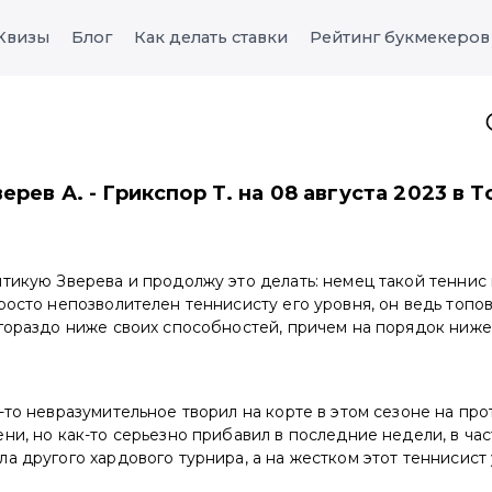
Квизы
Блог
Как делать ставки
Рейтинг букмекеров
ерев А. - Грикспор Т. на 08 августа 2023 в 
тикую Зверева и продолжу это делать: немец такой теннис 
росто непозволителен теннисисту его уровня, он ведь топо
гораздо ниже своих способностей, причем на порядок ниже
-то невразумительное творил на корте в этом сезоне на пр
ни, но как-то серьезно прибавил в последние недели, в ча
а другого хардового турнира, а на жестком этот теннисист 