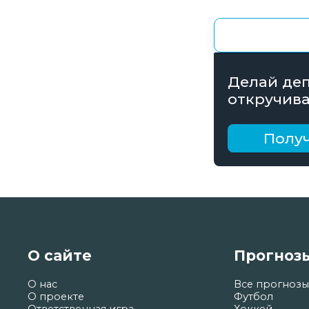
Делай деп
откручива
получай б
рублей
Получ
О сайте
Прогноз
О нас
Все прогнозы
О проекте
Футбол