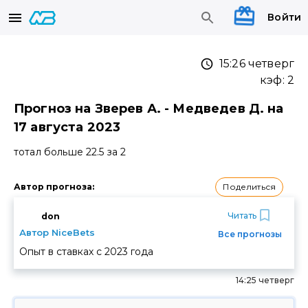
Войти
15:26 четверг
кэф:
2
Прогноз на Зверев А. - Медведев Д. на
17 августа 2023
тотал больше 22.5 за 2
Поделиться
Автор прогноза
:
Читать
don
Автор NiceBets
Все прогнозы
Опыт в ставках с
2023
года
14:25 четверг