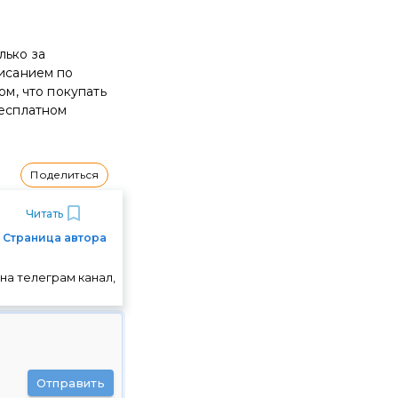
лько за
писанием по
ом, что покупать
бесплатном
Поделиться
Читать
Страница автора
на телеграм канал,
Отправить