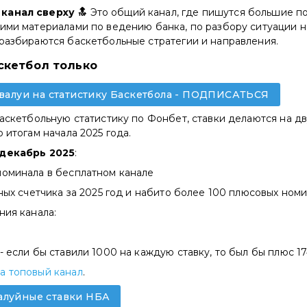
канал сверху 🔝
Это общий канал, где пишутся большие по
ими материалами по ведению банка, по разбору ситуации н
 разбираются баскетбольные стратегии и направления.
скетбол только
- валуи на статистику Баскетбола - ПОДПИСАТЬСЯ
баскетбольную статистику по Фонбет, ставки делаются на д
 итогам начала 2025 года.
-декабрь 2025
:
номинала в бесплатном канале
латных счетчика за 2025 год и набито более 100 плюсовых ном
ния канала:
- если бы ставили 1000 на каждую ставку, то был бы плюс 1
а топовый канал
.
алуйные ставки НБА