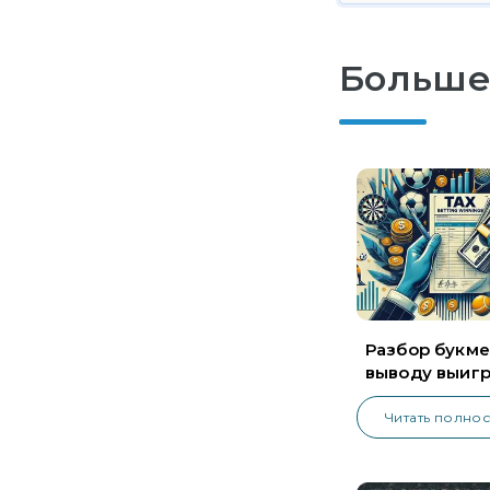
Больше
Разбор букме
выводу выиг
налогов
Читать полно