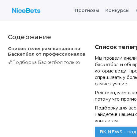
Прогнозы
Конкурсы
Содержание
Список телег
Список телеграм-каналов на
Баскетбол от профессионалов
Мы провели анализ
🏀Подборка Баскетбол только
баскетбол и обнар
которые ведут пр
спрашивать у боль
самые лучшие.
Рекомендуем следи
потому что прогно
Подборку для вас 
найдете в нашем 
контактам.
BK NEWS - под