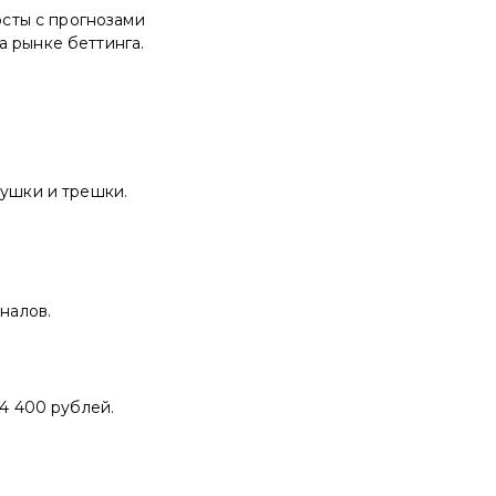
сты с прогнозами
а рынке беттинга.
вушки и трешки.
иналов.
74 400 рублей.