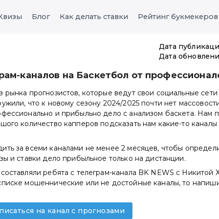
Квизы
Блог
Как делать ставки
Рейтинг букмекеров
Дата публикаци
Дата обновлени
рам-каналов на Баскетбол от профессионал
 рынка прогнозистов, которые ведут свои социальные сети
ужили, что к новому сезону 2024/2025 почти нет массовости
офессионально и прибыльно дело с анализом баскета. Нам 
шого количество капперов подсказать нам какие-то каналы
ть за всеми каналами не менее 2 месяцев, чтобы определит
зы и ставки дело прибыльное только на дистанции.
составляли ребята с телеграм-канала BK NEWS с Никитой Х
списке мошеннические или не достойные каналы, то напиш
писаться на канал с прогнозами