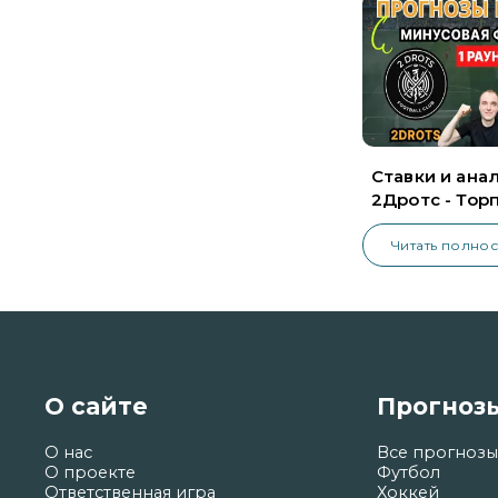
Ставки и ана
2Дротс - Тор
Владимир
Читать полно
О сайте
Прогноз
О нас
Все прогнозы
О проекте
Футбол
Ответственная игра
Хоккей