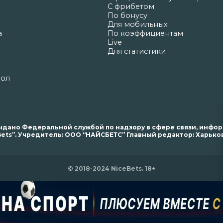
С фрибетом
По бонусу
Для мобильных
а
По коэффициентам
Live
Для статистики
бол
. выдано Федеральной службой по надзору в сфере связи, инф
ets”. Учредитель: ООО “НАЙСБЕТС” Главный редактор: Харьков 
© 2018-2024 NiceBets. 18+