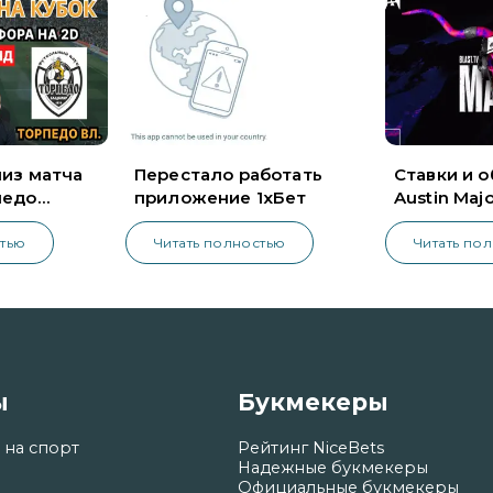
лиз матча
Перестало работать
Ставки и о
педо
приложение 1хБет
Austin Maj
стью
Читать полностью
Читать по
ы
Букмекеры
 на спорт
Рейтинг NiceBets
Надежные букмекеры
Официальные букмекеры