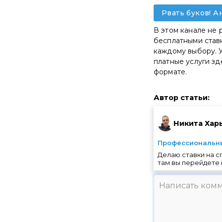
Рвать буков! А
В этом канале не 
бесплатными ставк
каждому выбору. У
платные услуги зд
формате.
Автор статьи
:
Никита Хар
Профессиональны
Делаю ставки на с
там вы перейдете 