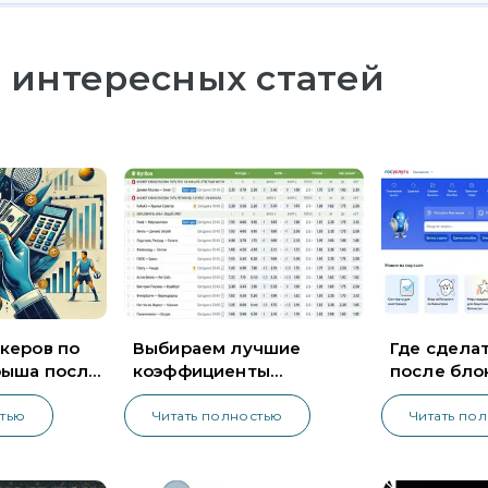
 интересных статей
керов по
Выбираем лучшие
Где сделат
рыша после
коэффициенты
после бло
букмекеров России
на Госуслу
стью
Читать полностью
Читать по