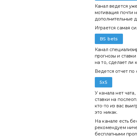
Канал ведется уже
мотивация почти н
дополнительные дн
Играется самая си
BS bets
Канал специализир
прогнозы и ставки
на то, сделает ли 
Ведется отчет по 
5x5
У канала нет чата,
ставки на послеоп
кто-то из вас выиг
это никак.
На канале есть бе
рекомендуем ничег
бесплатными прог