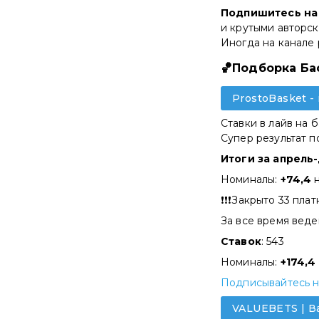
Подпишитесь на 
и крутыми авторск
Иногда на канале
🏀Подборка Ба
ProstoBasket 
Ставки в лайв на 
Супер результат по
Итоги за апрель
Номиналы:
+74,4
❗️❗️❗️Закрыто 33 п
За все время веде
Ставок
: 543
Номиналы:
+174,4
Подписывайтесь н
VALUEBETS | В