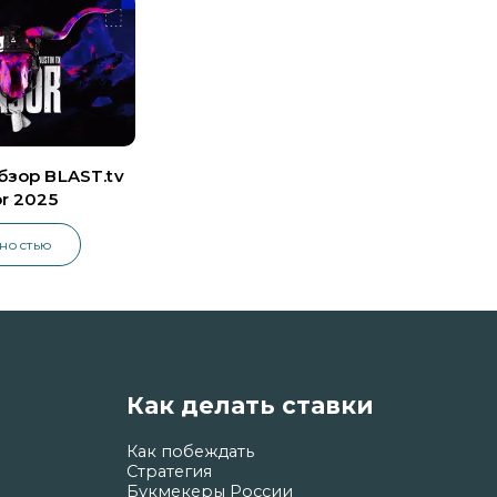
бзор BLAST.tv
or 2025
лностью
Как делать ставки
Как побеждать
Стратегия
Букмекеры России