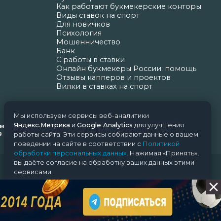
Как работают букмекерские конторы
Виды ставок на спорт
Для новичков
Психология
Мошенничество
Банк
С работы в ставки
Онлайн букмекеры России: помощь
Отзывы капперов и проектов
Вилки в ставках на спорт
Мы используем сервисы веб-аналитики
Яндекс.Метрика
и
Google Analytics
для улучшения
ормационных технологий и массовых коммуникаций
Н.Н. Почта редакции: support@nice-bets.ru
работы сайта. Эти сервисы собирают данные о вашем
поведении на сайте в соответствии с
Политикой
обработки персональных данных
. Нажимая «Принять»,
вы даёте согласие на обработку ваших данных этими
сервисами.
Принять
Отклонить