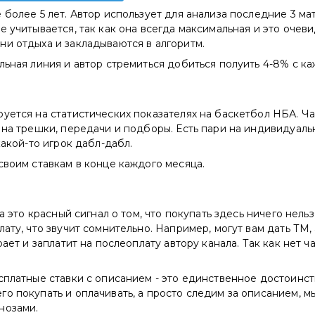
 более 5 лет. Автор использует для анализа последние 3 мат
е учитывается, так как она всегда максимальная и это очев
и отдыха и закладываются в алгоритм.
льная линия и автор стремиться добиться полуить 4-8% с ка
уется на статистических показателях на баскетбол НБА. Ча
 на трешки, передачи и подборы. Есть пари на индивидуаль
какой-то игрок дабл-дабл.
своим ставкам в конце каждого месяца.
 а это красный сигнал о том, что покупать здесь ничего нельз
лату, что звучит сомнительно. Например, могут вам дать ТМ, 
рает и заплатит на послеоплату автору канала. Так как нет ч
сплатные ставки с описанием - это единственное достоинст
о покупать и оплачивать, а просто следим за описанием, м
нозами.