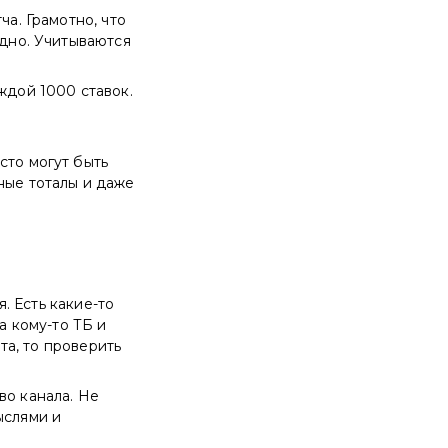
ча. Грамотно, что
идно. Учитываются
ждой 1000 ставок.
сто могут быть
ные тоталы и даже
я. Есть какие-то
а кому-то ТБ и
ата, то проверить
во канала. Не
ыслями и