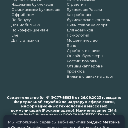
Надежные букмекеры
Стратегия
Официальные букмекеры
Букмекеры России
С фрибетом
Как работают
По бонусу
букмекерские конторы
Для мобильных
Виды ставок на спорт
По коэффициентам
Для новичков
Live
Психология
Для статистики
Мошенничество
Банк
С работы в ставки
Онлайн букмекеры
России: помощь
Отзывы капперов и
проектов
Вилки в ставках на спорт
Свидетельство Эл № ФС77-85938 от 26.09.2023 г. выдано
Федеральной службой по надзору в сфере связи,
информационных технологий и массовых
коммуникаций (Роскомнадзор). Наименование СМИ:
“NiceBets”. Учредитель: ООО “НАЙСБЕТС” Главный
редактор: Харьков Н.Н. Почта редакции: support@nice-
Мы используем сервисы веб-аналитики
Яндекс.Метрика
bets.ru
и
Google Analytics
для улучшения работы сайта. Эти