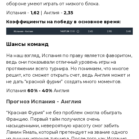
обороне умеют играть от низкого блока.
Испания -
1,62
| Англия -
2,35
Коэффициенты на победу в основное время:
Шансы команд
На наш взгляд, Испания по праву является фаворитом,
ведь они показывали отличный уровень игры на
протяжении всего турнира. Но понимаем, что многое
решит, кто сможет открыть счет, ведь Англия может и
не дать “красной фурии” создать много моментов.
Испания
60% - 40%
Англия
Прогноз Испания - Англия
“Красная Фурия” не без проблем смогла обыграть
Францию. Первый тайм получился очень
насыщенными, невероятную красоту смог забить
Ламин Ямаль, который претендует на звание одного
из лучших игроков турнира. После того как Испания