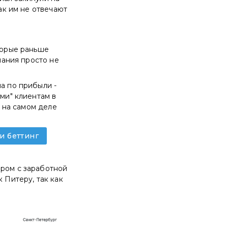
как им не отвечают
оторые раньше
мпания просто не
ла по прибыли -
ами" клиентам в
о на самом деле
и беттинг
ором с заработной
 Питеру, так как