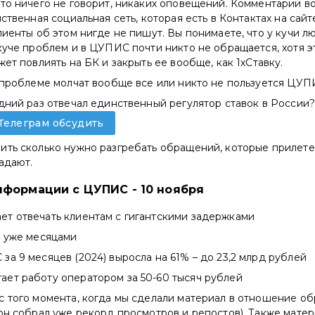
то ничего не говорит, никаких оповещений. Комментарии в
нственная социальная сеть, которая есть в Контактах на сайт
лиенты об этом нигде не пишут. Вы понимаете, что у кучи 
куче проблем и в ЦУПИС почти никто не обращается, хотя 
жет повлиять на БК и закрыть ее вообще, как 1хСтавку.
о проблеме молчат вообще все или никто не пользуется ЦУ
дний раз отвечал единственный регулятор ставок в России?
 Телеграм обсудить
ть сколько нужно разгребать обращений, которые прилетел
радают.
формации с ЦУПИС - 10 ноября
т отвечать клиентам с гигантскими задержками
т уже месяцами
за 9 месяцев (2024) выросла на 61% – до 23,2 млрд рублей
ает работу оператором за 50-60 тысяч рублей
с того момента, когда мы сделали материал в отношение о
он собрал уже рекорд просмотров и репостов). Также матер