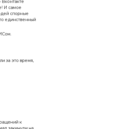
о Вконтакте
е! И самое
людей спорные
это единственный
ПИСом.
и за это время,
бращений к
иал закинули на