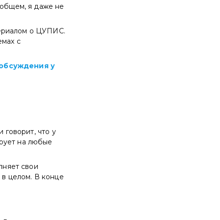
 общем, я даже не
ериалом о ЦУПИС.
емах с
 обсуждения у
 говорит, что у
рует на любые
лняет свои
 в целом. В конце