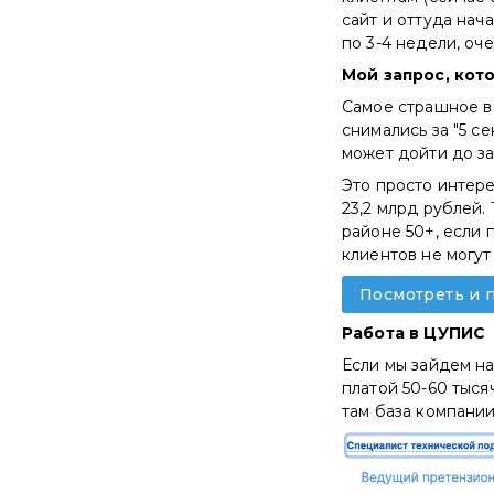
сайт и оттуда нач
по 3-4 недели, оч
Мой запрос, кото
Самое страшное в 
снимались за "5 с
может дойти до за
Это просто интере
23,2 млрд рублей.
районе 50+, если 
клиентов не могут
Посмотреть и п
Работа в ЦУПИС
Если мы зайдем на
платой 50-60 тыся
там база компании