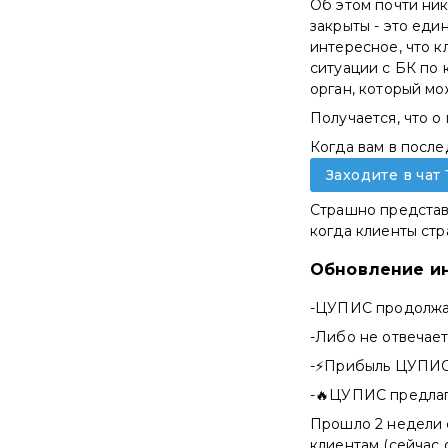
Об этом почти ник
закрыты - это еди
интересное, что к
ситуации с БК по 
орган, который мо
Получается, что 
Когда вам в после
Заходите в чат
Страшно представи
когда клиенты ст
Обновление ин
-ЦУПИС продолжае
-Либо не отвечае
-⚡️Прибыль ЦУПИС 
-🔥ЦУПИС предлаг
Прошло 2 недели 
клиентам (сейчас 