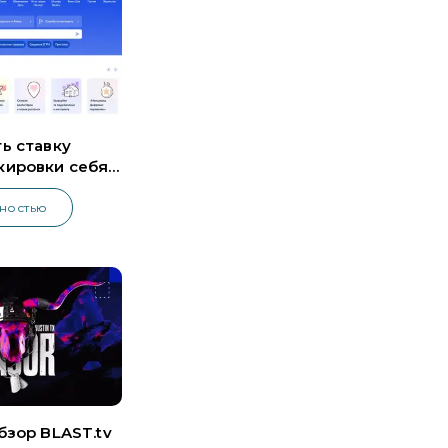
ь ставку
кировки себя
гах
лностью
бзор BLAST.tv