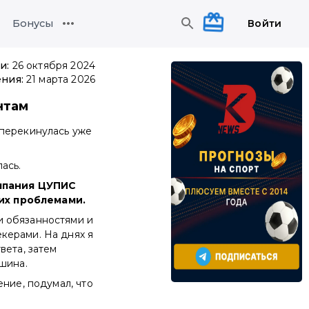
Войти
Бонусы
и:
26 октября 2024
ения:
21 марта 2026
нтам
 перекинулась уже
ась.
омпания ЦУПИС
их проблемами.
и обязанностями и
керами. На днях я
вета, затем
ишина.
ение, подумал, что