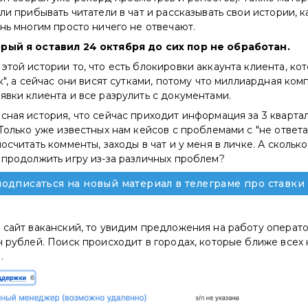
али прибывать читатели в чат и рассказывать свои истории, 
ень многим просто ничего не отвечают.
рый я оставил 24 октября до сих пор не обработан.
этой истории то, что есть блокировки аккаунта клиента, к
ек", а сейчас они висят сутками, потому что миллиардная ко
явки клиента и все разрулить с документами.
сная история, что сейчас приходит информация за 3 кварта
 Только уже известных нам кейсов с проблемами с "не ответ
посчитать комменты, заходы в чат и у меня в личке. А скольк
 продолжить игру из-за различных проблем?
одписаться на новый материал в телеграме про ставки 
 сайт ваканский, то увидим предложения на работу операт
ч рублей. Поиск происходит в городах, которые ближе всех к
.