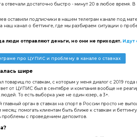
а отвечали достаточно быстро - минут 20 в любое время. В
ев оставили подписчики в нашем телеграм канале под мат
 наш канал о беттинге, где мы разбираем ситуации о проб
ода люди отправляют деньги, но они не приходят.
Идут
еграме про ЦУПИС и проблему в канале о ставках
залась шире
л товарищ по ставкам, с которым у меня диалог с 2019 года и
твет от ЦУПИС был в сентябре и компания вообще не реаги
 людей. То есть выборка уже не один юзер, а 3+.
й главный орган в ставках на спорт в России просто не выпо
 месяц: помогать клиентам быть ближе к ставкам и беттингу
ть проблемы с проведением депозитов.
а?