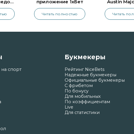
педо
приложение 1хБет
Austin Maj
стью
Читать полностью
Читать по
ы
Букмекеры
 на спорт
Рейтинг NiceBets
Надежные букмекеры
Официальные букмекеры
С фрибетом
По бонусу
Для мобильных
а
По коэффициентам
Live
Для статистики
бол