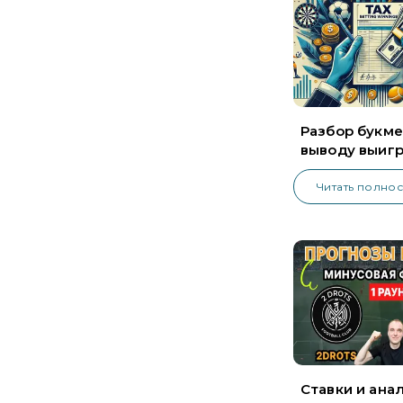
Разбор букме
выводу выиг
налогов
Читать полно
Ставки и ана