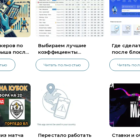
керов по
Выбираем лучшие
Где сделат
рыша после
коэффициенты
после бло
букмекеров России
на Госуслу
стью
Читать полностью
Читать по
лиз матча
Перестало работать
Ставки и о