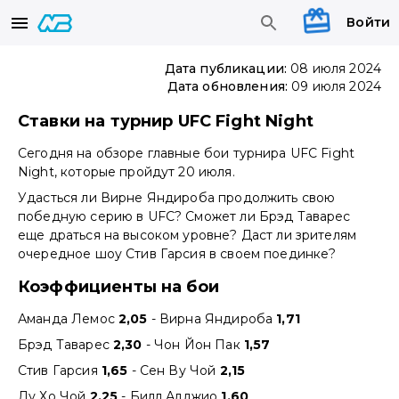
Войти
Дата публикации:
08 июля 2024
Дата обновления:
09 июля 2024
Ставки на турнир UFC Fight Night
Сегодня на обзоре главные бои турнира UFC Fight
Night, которые пройдут 20 июля.
Удасться ли Вирне Яндироба продолжить свою
победную серию в UFC? Сможет ли Брэд Таварес
еще драться на высоком уровне? Даст ли зрителям
очередное шоу Стив Гарсия в своем поединке?
Коэффициенты на бои
Аманда Лемос
2,05
- Вирна Яндироба
1,71
Брэд Таварес
2,30
- Чон Йон Пак
1,57
Стив Гарсия
1,65
- Сен Ву Чой
2,15
Ду Хо Чой
2,25
- Билл Алджио
1,60