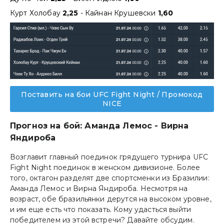
Курт Холобау
2,25
- Кайнан Крушевски
1,60
Поставить на бои UFC Fight Night / Промокод
NICE
Прогноз на бой: Аманда Лемос - Вирна
Яндироба
Возглавит главный поединок грядущего турнира UFC
Fight Night поединок в женском дивизионе. Более
того, октагон разделят две спортсменки из Бразилии:
Аманда Лемос и Вирна Яндироба. Несмотря на
возраст, обе бразильянки дерутся на высоком уровне,
и им еще есть что показать. Кому удасться выйти
победителем из этой встречи? Давайте обсудим.