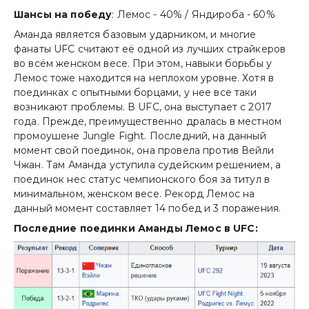
Шансы на победу
: Лемос - 40% / Яндироба - 60%
Аманда является базовым ударником, и многие
фанаты UFC считают её одной из лучших страйкеров
во всём женском весе. При этом, навыки борьбы у
Лемос тоже находится на неплохом уровне. Хотя в
поединках с опытными борцами, у нее все таки
возникают проблемы. В UFC, она выступает с 2017
года. Прежде, преимущественно дралась в местном
промоушене Jungle Fight. Последний, на данный
момент свой поединок, она провела против Вейли
Чжан. Там Аманда уступила судейским решением, а
поединок нес статус чемпионского боя за титул в
минимальном, женском весе. Рекорд Лемос на
данный момент составляет 14 побед и 3 поражения.
Последние поединки Аманды Лемос в UFC: