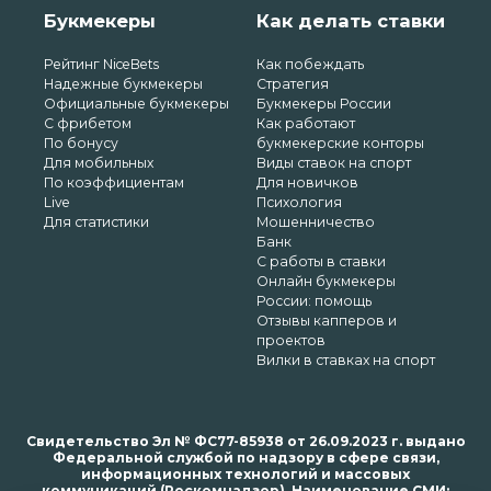
Букмекеры
Как делать ставки
Рейтинг NiceBets
Как побеждать
Надежные букмекеры
Стратегия
Официальные букмекеры
Букмекеры России
С фрибетом
Как работают
По бонусу
букмекерские конторы
Для мобильных
Виды ставок на спорт
По коэффициентам
Для новичков
Live
Психология
Для статистики
Мошенничество
Банк
С работы в ставки
Онлайн букмекеры
России: помощь
Отзывы капперов и
проектов
Вилки в ставках на спорт
Свидетельство Эл № ФС77-85938 от 26.09.2023 г. выдано
Федеральной службой по надзору в сфере связи,
информационных технологий и массовых