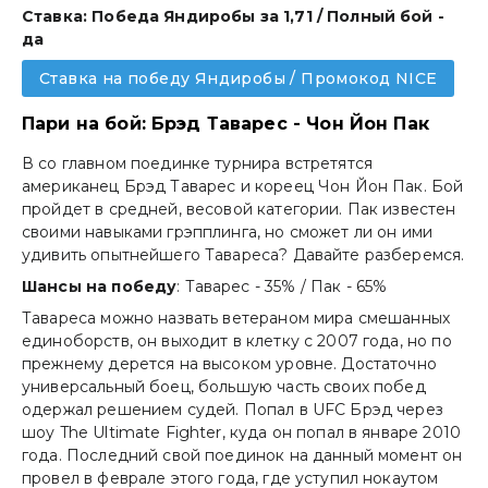
Ставка: Победа Яндиробы за 1,71 / Полный бой -
да
Ставка на победу Яндиробы / Промокод NICE
Пари на бой: Брэд Таварес - Чон Йон Пак
В со главном поединке турнира встретятся
американец Брэд Таварес и кореец Чон Йон Пак. Бой
пройдет в средней, весовой категории. Пак известен
своими навыками грэпплинга, но сможет ли он ими
удивить опытнейшего Тавареса? Давайте разберемся.
Шансы на победу
: Таварес - 35% / Пак - 65%
Тавареса можно назвать ветераном мира смешанных
единоборств, он выходит в клетку с 2007 года, но по
прежнему дерется на высоком уровне. Достаточно
универсальный боец, большую часть своих побед
одержал решением судей. Попал в UFC Брэд через
шоу The Ultimate Fighter, куда он попал в январе 2010
года. Последний свой поединок на данный момент он
провел в феврале этого года, где уступил нокаутом