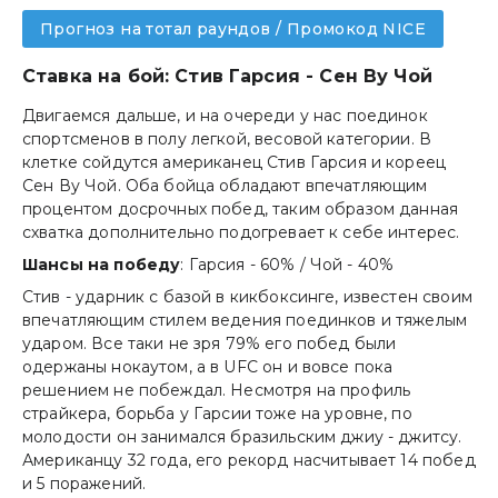
Прогноз на тотал раундов / Промокод NICE
Ставка на бой: Стив Гарсия - Сен Ву Чой
Двигаемся дальше, и на очереди у нас поединок
спортсменов в полу легкой, весовой категории. В
клетке сойдутся американец Стив Гарсия и кореец
Сен Ву Чой. Оба бойца обладают впечатляющим
процентом досрочных побед, таким образом данная
схватка дополнительно подогревает к себе интерес.
Шансы на победу
: Гарсия - 60% / Чой - 40%
Стив - ударник с базой в кикбоксинге, известен своим
впечатляющим стилем ведения поединков и тяжелым
ударом. Все таки не зря 79% его побед были
одержаны нокаутом, а в UFC он и вовсе пока
решением не побеждал. Несмотря на профиль
страйкера, борьба у Гарсии тоже на уровне, по
молодости он занимался бразильским джиу - джитсу.
Американцу 32 года, его рекорд насчитывает 14 побед
и 5 поражений.