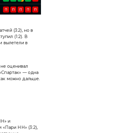
чей (3:2), но в
пил (1:2). В
и вылетели в
 не оценивал
 «Спартак» — одна
как можно дальше.
НН» и
 «Пари НН» (3:2),