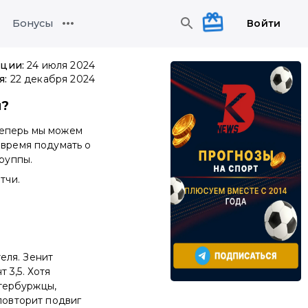
Войти
Бонусы
ации:
24 июля 2024
я:
22 декабря 2024
м?
теперь мы можем
 время подумать о
группы.
тчи.
еля. Зенит
 3,5. Хотя
етербуржцы,
повторит подвиг