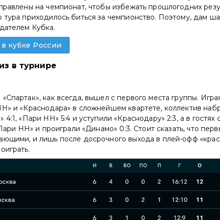
правлены на чемпионат, чтобы избежать прошлогодних резул
 тура приходилось биться за чемпионство. Поэтому, дам ш
дателем Кубка.
 в кубке России
из в турнире
«Спартак», как всегда, вышел с первого места группы. Игра
Н» и «Краснодара» в сложнейшем квартете, коллектив набр
4:1, «Пари НН» 5:4 и уступили «Краснодару» 2:3, а в гостях 
«Пари НН» и проиграли «Динамо» 0:3. Стоит сказать, что пер
ающими, и лишь после досрочного выхода в плей-офф «кра
оиграть.