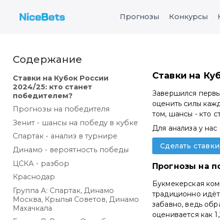
Прогнозы
Конкурсы
Содержание
Ставки на Ку
Ставки на Кубок России
2024/25: кто станет
Завершился первы
победителем?
оценить силы кажд
Прогнозы на победителя
том, шансы - кто 
Зенит - шансы на победу в кубке
Для анализа у нас
Спартак - анализ в турнире
Сделать ставки
Динамо - вероятность победы
ЦСКА - разбор
Прогнозы на 
Краснодар
Букмекерская ком
Группа А: Спартак, Динамо
традиционно идёт 
Москва, Крылья Советов, Динамо
забавно, ведь обр
Махачкала
оценивается как 1