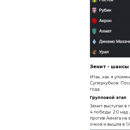
Зенит - шансы
Итак, как я упомя
Суперкубков. Посл
года.
Групповой этап
Зенит выступал в 
4 победы: 2:0 над 
против Ахмата на в
очков и вышла в 1/