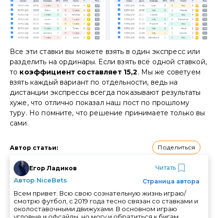
Все эти ставки вы можете взять в один экспресс или
разделить на ординары. Если взять всё одной ставкой,
то
коэффициент составляет 15,2
. Мы же советуем
взять каждый вариант по отдельности, ведь на
дистанции экспрессы всегда показывают результаты
хуже, что отлично показал наш пост по прошлому
туру. Но помните, что решение принимаете только вы
сами.
Поделиться
Автор статьи
:
Читать
Егор Ладиков
Автор NiceBets
Страница автора
Всем привет. Всю свою сознательную жизнь играю/
смотрю футбол, с 2019 года тесно связан со ставками и
околоставочными движухами. В основном играю
угловые и офсайды, но могу и обратиться к бигам.