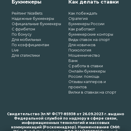
Букмекеры
Как делать ставки
Рейтинг NiceBets
Как побеждать
Надежные букмекеры
Стратегия
Официальные букмекеры
Букмекеры России
С фрибетом
Как работают
По бонусу
букмекерские конторы
Для мобильных
Виды ставок на спорт
По коэффициентам
Для новичков
Live
Психология
Для статистики
Мошенничество
Банк
С работы в ставки
Онлайн букмекеры
России: помощь
Отзывы капперов и
проектов
Вилки в ставках на спорт
Свидетельство Эл № ФС77-85938 от 26.09.2023 г. выдано
Федеральной службой по надзору в сфере связи,
информационных технологий и массовых
коммуникаций (Роскомнадзор). Наименование СМИ: