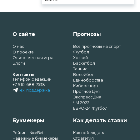
О сайте
Прогнозы
О нас
Все прогнозы на спорт
О проекте
Футбол
Ответственная игра
Хоккей
Блоги
Баскетбол
Теннис
Контакты:
Волейбол
Телефон редакции
Единоборства
+7-910-688-7538
Киберспорт
Тех. поддержка
Прогноз Дня
Экспресс Дня
ЧМ 2022
ЕВРО-24 Футбол
Букмекеры
Как делать ставки
Рейтинг NiceBets
Как побеждать
Надежные букмекеры
Стратегия