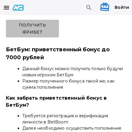
Войти
ПОЛУЧИТЬ
ФРИБЕТ
БетБум: приветственный бонус до
7000 рублей
Данный бонус можно получить только будучи
новым игроком БетБум
Размер полученного бонуса такой же, как
сумма пополнения
Как забрать приветственный бонус в
БетБум?
Требуется регистрация и верификация
личности в BetBoom
Далее необходимо осуществить пополнение