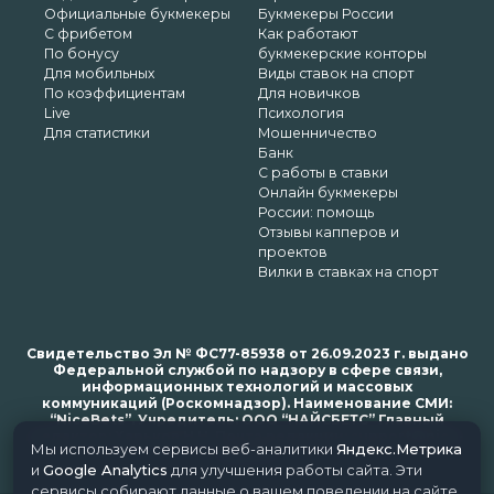
Официальные букмекеры
Букмекеры России
С фрибетом
Как работают
По бонусу
букмекерские конторы
Для мобильных
Виды ставок на спорт
По коэффициентам
Для новичков
Live
Психология
Для статистики
Мошенничество
Банк
С работы в ставки
Онлайн букмекеры
России: помощь
Отзывы капперов и
проектов
Вилки в ставках на спорт
Свидетельство Эл № ФС77-85938 от 26.09.2023 г. выдано
Федеральной службой по надзору в сфере связи,
информационных технологий и массовых
коммуникаций (Роскомнадзор). Наименование СМИ:
“NiceBets”. Учредитель: ООО “НАЙСБЕТС” Главный
редактор: Харьков Н.Н. Почта редакции: support@nice-
Мы используем сервисы веб-аналитики
Яндекс.Метрика
bets.ru
и
Google Analytics
для улучшения работы сайта. Эти
сервисы собирают данные о вашем поведении на сайте