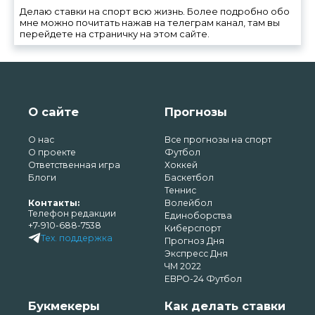
Делаю ставки на спорт всю жизнь. Более подробно обо
мне можно почитать нажав на телеграм канал, там вы
перейдете на страничку на этом сайте.
О сайте
Прогнозы
О нас
Все прогнозы на спорт
О проекте
Футбол
Ответственная игра
Хоккей
Блоги
Баскетбол
Теннис
Контакты:
Волейбол
Телефон редакции
Единоборства
+7-910-688-7538
Киберспорт
Тех. поддержка
Прогноз Дня
Экспресс Дня
ЧМ 2022
ЕВРО-24 Футбол
Букмекеры
Как делать ставки