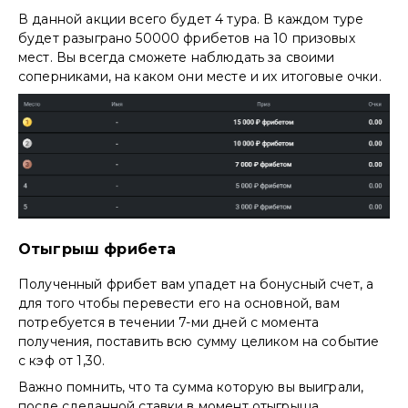
В данной акции всего будет 4 тура. В каждом туре
будет разыграно 50000 фрибетов на 10 призовых
мест. Вы всегда сможете наблюдать за своими
соперниками, на каком они месте и их итоговые очки.
Отыгрыш фрибета
Полученный фрибет вам упадет на бонусный счет, а
для того чтобы перевести его на основной, вам
потребуется в течении 7-ми дней с момента
получения, поставить всю сумму целиком на событие
с кэф от 1,30.
Важно помнить, что та сумма которую вы выиграли,
после сделанной ставки в момент отыгрыша