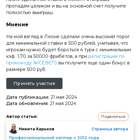
пропадем целиком и вы на основной счет получите
полностью выигрыш.
Мнение
На мой взгляд в Леоне сделали очень высокий порог
для минимальной ставки в 500 рублей, учитывая, что
игрокам нужно будет бороться 4 тура с минимальным
кэф. 1,70 за 50000 фрибетов, а при
регистрации по
промокоду NICEBETS
вы получите еще один бонус в
размере 500 руб.
Принять участие
Дата публикации:
21 мая 2024
Дата обновления:
21 мая 2024
Поделиться
Автор статьи
:
Никита Харьков
Страница автора
Профессиональный каппер с 2012 года