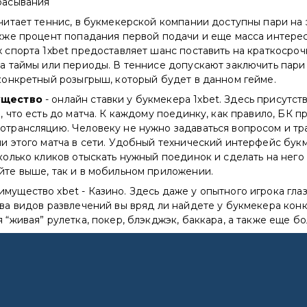
расывания
читает теннис, в букмекерской компании доступны пари на
кже процент попадания первой подачи и еще масса интерес
 спорта 1xbet предоставляет шанс поставить на краткосроч
а таймы или периоды. В теннисе допускают заключить пари
 конкретный розыгрыш, который будет в данном гейме.
ущество
- онлайн ставки у букмекера 1xbet. Здесь присутст
, что есть до матча. К каждому поединку, как правило, БК 
отрансляцию. Человеку не нужно задаваться вопросом и тра
и этого матча в сети. Удобный технический интерфейс бук
колько кликов отыскать нужный поединок и сделать на него 
йте выше, так и в мобильном приложении.
ущество xbet - Казино. Здесь даже у опытного игрока глаз
ва видов развлечений вы вряд ли найдете у букмекера конк
 “живая” рулетка, покер, блэкджэк, баккара, а также еще б