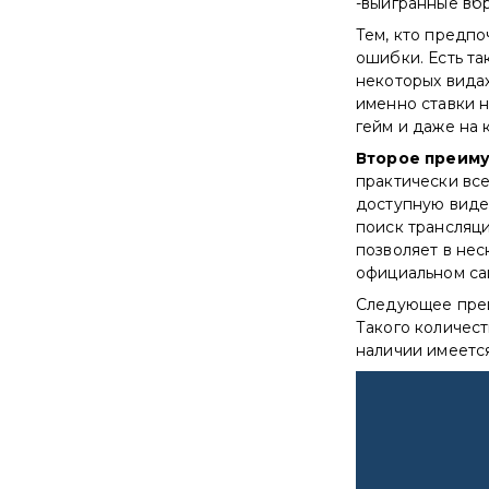
-выигранные вб
Тем, кто предпо
ошибки. Есть та
некоторых видах
именно ставки н
гейм и даже на
Второе преим
практически все
доступную виде
поиск трансляци
позволяет в нес
официальном са
Следующее преим
Такого количест
наличии имеется