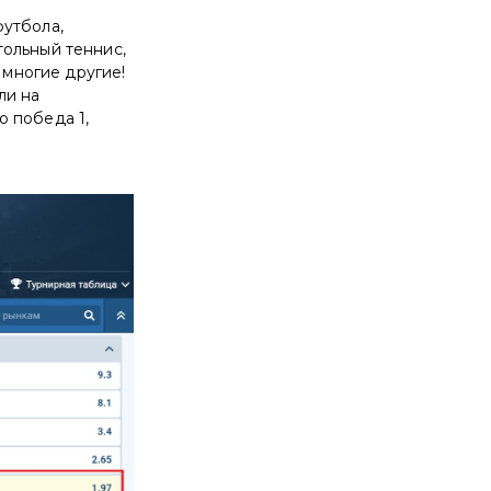
футбола,
тольный теннис,
а многие другие!
ли на
о победа 1,