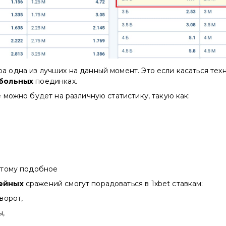
 одна из лучших на данный момент. Это если касаться тех
больных
поединках.
е можно будет на различную статистику, такую как:
и тому подобное
кейных
сражений смогут порадоваться в 1xbet ставкам:
ворот,
ы,