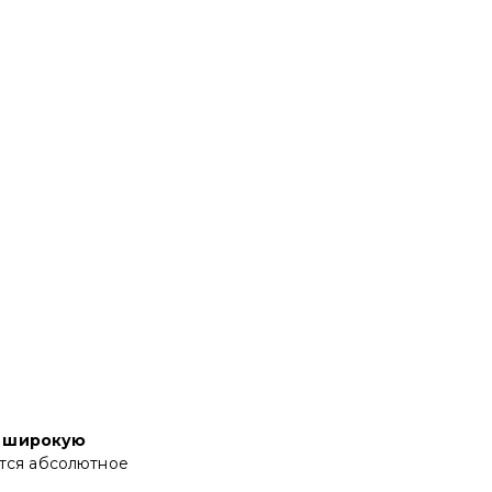
ь
широкую
ется абсолютное