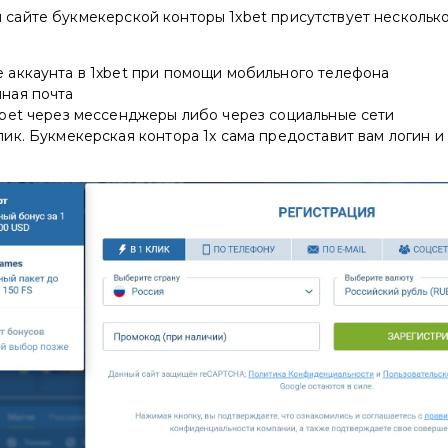
 сайте букмекерской конторы 1xbet присутствует нескольк
 аккаунта в 1xbet при помощи мобильного телефона
ная почта
xbet через мессенджеры либо через социальные сети
лик. Букмекерская контора 1x сама предоставит вам логин и