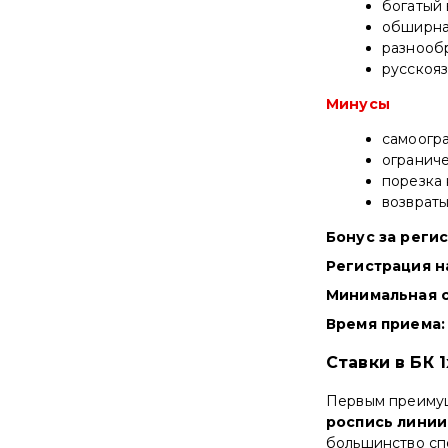
богатый
обширна
разнооб
русскоя
Минусы
самоогра
ограниче
порезка
возврат
Бонус за реги
Регистрация н
Минимальная 
Время приема
Ставки в БК 
Первым преимущ
роспись линии
большинство сп