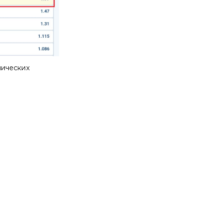
нических