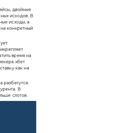
 эйсы, двойные
ных исходов. В
ные исходы, а
 на конкретный
вует
прикрепляет
тить время на
мекера хбет
ставку как на
а разбегутся.
урента. В
ольше слотов.