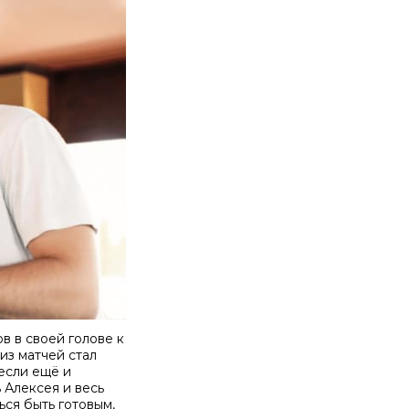
в в своей голове к
из матчей стал
если ещё и
 Алексея и весь
ься быть готовым,