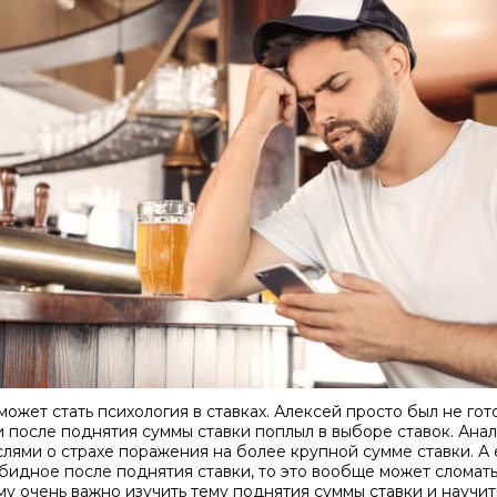
ожет стать психология в ставках. Алексей просто был не гото
 после поднятия суммы ставки поплыл в выборе ставок. Анал
лями о страхе поражения на более крупной сумме ставки. А 
идное после поднятия ставки, то это вообще может сломать
му очень важно изучить тему поднятия суммы ставки и научит