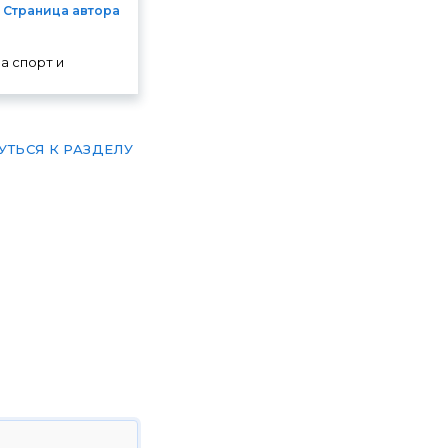
Страница автора
а спорт и
УТЬСЯ К РАЗДЕЛУ