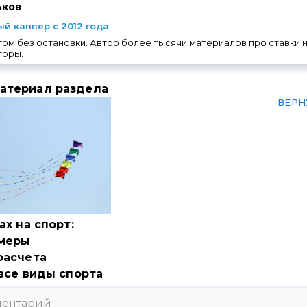
ьков
й каппер с 2012 года
ом без остановки. Автор более тысячи материалов про ставки н
торы.
атериал раздела
ВЕРН
ах на спорт:
имеры
расчета
 все виды спорта