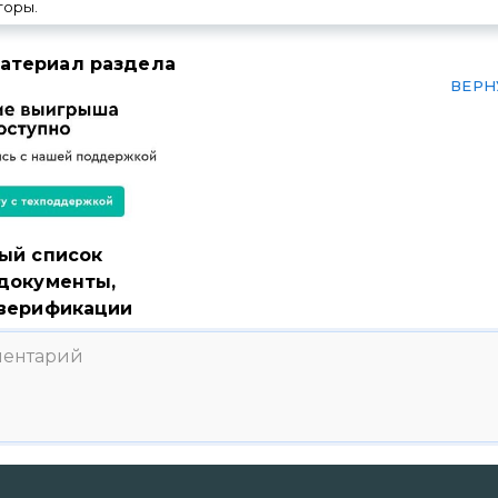
торы.
атериал раздела
ВЕРН
ный список
 документы,
 верификации