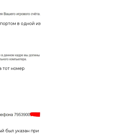
портом в одной из
а тот номер
ый был указан при