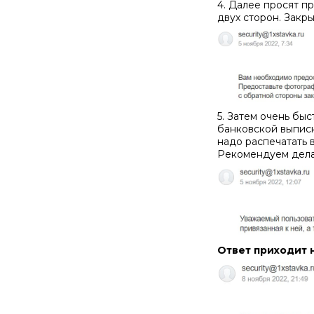
4. Далее просят п
двух сторон. Закр
5. Затем очень бы
банковской выписк
надо распечатать 
Рекомендуем дела
Ответ приходит 