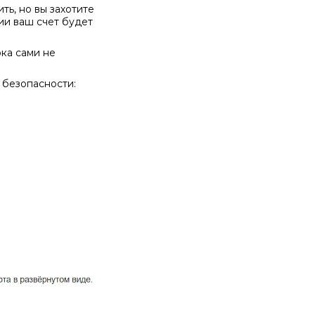
ть, но вы захотите
ии ваш счет будет
ока сами не
 безопасности: