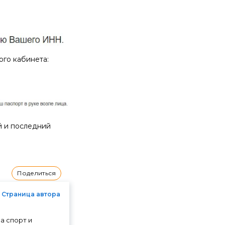
ого кабинета:
й и последний
Поделиться
Страница автора
а спорт и