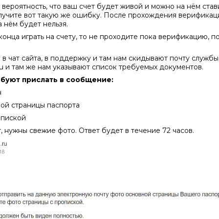
ь вероятность, что ваш счет будет живой и можно на нём стави
лучите вот такую же ошибку. После прохождения верификац
а нём будет нельзя.
конца играть на счету, то не проходите пока верификацию, п
 в чат сайта, в поддержку и там нам скидывают почту службы
.ru и там же нам указывают список требуемых документов.
ебуют прислать в сообщение:
н
ной страницы паспорта
опиской
, нужны свежие фото. Ответ будет в течение 72 часов.