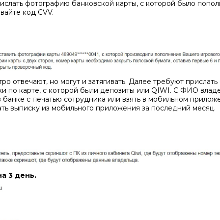
рислать фотографию банковской карты, с которой было попо
ывайте код CVV.
стро отвечают, но могут и затягивать. Далее требуют прислат
и по карте, с которой были депозиты или QIWI. С ФИО владел
в банке с печатью сотрудника или взять в мобильном прилож
ть выписку из мобильного приложения за последний месяц.
на 3 день.