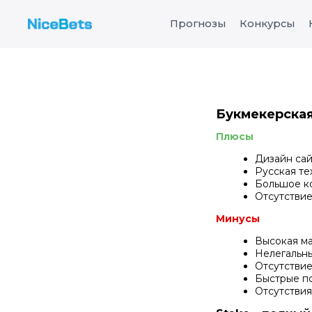
Прогнозы
Конкурсы
Букмекерская
Плюсы
Дизайн сай
Русская те
Большое к
Отсутстви
Минусы
Высокая м
Нелегальн
Отсутстви
Быстрые п
Отсутствия