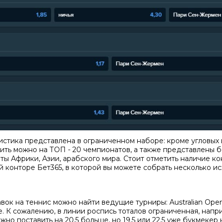
стика представлена в ограниченном наборе: кроме угловых 
вить можно на ТОП - 20 чемпионатов, а также представлены 
ты Африки, Азии, арабского мира. Стоит отметить наличие ко
й конторе Бет365, в которой вы можете собрать несколько и
вок на теннис можно найти ведущие турниры: Australian Ope
е. К сожалению, в линии роспись тоталов ограниченная, напр
но поставить на 20,5 больше, но 19,5 или 22,5 уже букмекер 