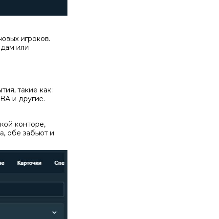
новых игроков.
одам или
тия, такие как:
NBA и другие.
кой конторе,
а, обе забьют и