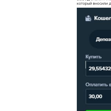
который вносили 