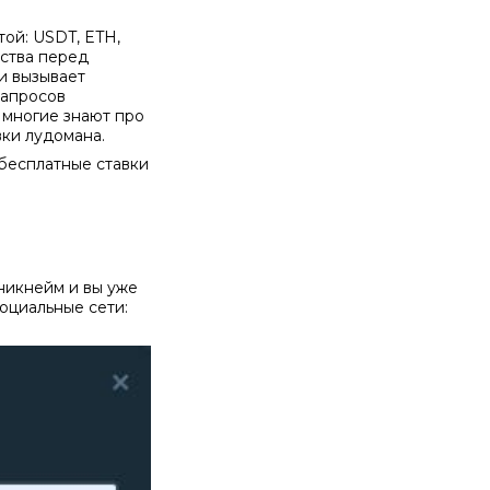
той: USDT, ETH,
нства перед
и вызывает
запросов
 многие знают про
вки лудомана.
бесплатные ставки
 никнейм и вы уже
оциальные сети: