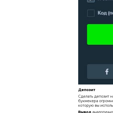
Депозит
Сделать депозит н
букмекера огромно
которую вы исполь
Вывод
аналогично