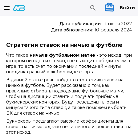
Войти
Дата публикации:
11 июня 2022
Дата обновления:
10 февраля 2024
Стратегия ставок на ничью в футболе
Что такое
ничья в футбольном матче -
это исход, при
котором ни одна из команд не выходит победителем в
игре, то есть счет по окончании последней минуты
поединка равный в любом виде спорта.
В данной статье речь пойдет о стратегиях ставок на
ничью в футболе. Будет рассказано о том, как
правильно отбирать подходящие футбольные матчи,
чтобы на дистанции ставить и получать прибыль в
букмекерских конторах. Будут освещены плюсы и
минусы такого типа ставок, а также поможем выбрать
БК для ставок на ничью.
Букмекеры предлагают высокие коэффициенты для
ставок на ничью, однако не так много игроков ставят на
этот исход.