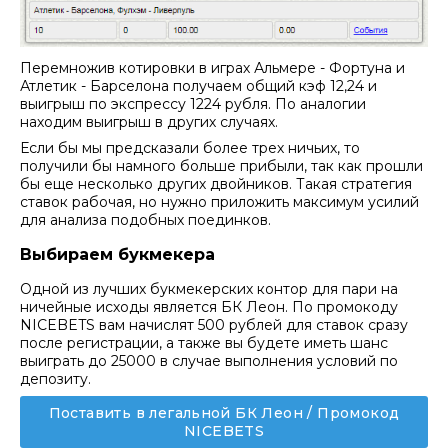
Перемножив котировки в играх Альмере - Фортуна и
Атлетик - Барселона получаем общий кэф 12,24 и
выигрыш по экспрессу 1224 рубля. По аналогии
находим выигрыш в других случаях.
Если бы мы предсказали более трех ничьих, то
получили бы намного больше прибыли, так как прошли
бы еще несколько других двойников. Такая стратегия
ставок рабочая, но нужно приложить максимум усилий
для анализа подобных поединков.
Выбираем букмекера
Одной из лучших букмекерских контор для пари на
ничейные исходы является БК Леон. По промокоду
NICEBETS вам начислят 500 рублей для ставок сразу
после регистрации, а также вы будете иметь шанс
выиграть до 25000 в случае выполнения условий по
депозиту.
Поставить в легальной БК Леон / Промокод
NICEBETS