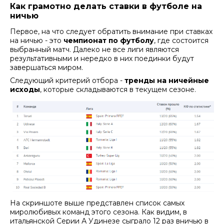
Как грамотно делать ставки в футболе на
ничью
Первое, на что следует обратить внимание при ставках
на ничью - это
чемпионат по футболу
, где состоится
выбранный матч. Далеко не все лиги являются
результативными и нередко в них поединки будут
завершаться миром.
Следующий критерий отбора -
тренды на ничейные
исходы
, которые складываются в текущем сезоне.
На скриншоте выше представлен список самых
миролюбивых команд этого сезона. Как видим, в
итальянской Серии А Удинезе сыграло 12 раз вничью в