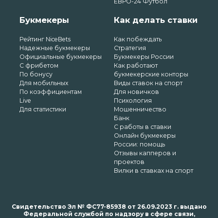
ЕВРО-24 Футбол
Букмекеры
Как делать ставки
Рейтинг NiceBets
Как побеждать
Надежные букмекеры
Стратегия
Официальные букмекеры
Букмекеры России
С фрибетом
Как работают
По бонусу
букмекерские конторы
Для мобильных
Виды ставок на спорт
По коэффициентам
Для новичков
Live
Психология
Для статистики
Мошенничество
Банк
С работы в ставки
Онлайн букмекеры
России: помощь
Отзывы капперов и
проектов
Вилки в ставках на спорт
Свидетельство Эл № ФС77-85938 от 26.09.2023 г. выдано
Федеральной службой по надзору в сфере связи,