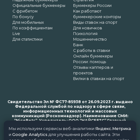
Официальные букмекеры
Букмекеры России
С фрибетом
Как работают
По бонусу
букмекерские конторы
Для мобильных
Виды ставок на спорт
По коэффициентам
Для новичков
Live
Психология
Для статистики
Мошенничество
Банк
С работы в ставки
Онлайн букмекеры
России: помощь
Отзывы капперов и
проектов
Вилки в ставках на спорт
Свидетельство Эл № ФС77-85938 от 26.09.2023 г. выдано
Федеральной службой по надзору в сфере связи,
информационных технологий и массовых
коммуникаций (Роскомнадзор). Наименование СМИ:
“NiceBets”. Учредитель: ООО “НАЙСБЕТС” Главный
редактор: Харьков Н.Н. Почта редакции: support@nice-
Мы используем сервисы веб-аналитики
Яндекс.Метрика
bets.ru
и
Google Analytics
для улучшения работы сайта. Эти