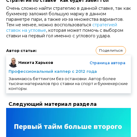
Стратегия по ставке “Как будет забит гол”
Очень сложно найти стратегию в данной ставке, так как
букмекер заложил большую маржу в данном
параметре пари, а также из-за множества вариантов.
Тем не менее, можно воспользоваться
стратегией
ставок на угловые
, которая может помочь с выбором
ставки на первый гол именно с углового удара.
Поделиться
Автор статьи
:
Никита Харьков
Страница автора
Профессиональный каппер с 2012 года
Занимаюсь беттингом без остановки. Автор более
тысячи материалов про ставки на спорт и букмекерские
конторы.
Следующий материал раздела