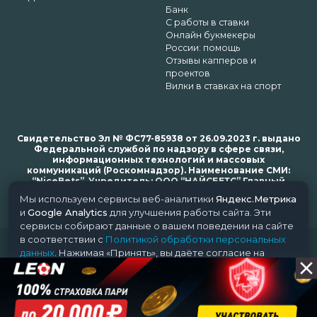
Банк
С работы в ставки
Онлайн букмекеры
России: помощь
Отзывы капперов и
проектов
Вилки в ставках на спорт
Свидетельство Эл № ФС77-85938 от 26.09.2023 г. выдано
Федеральной службой по надзору в сфере связи,
информационных технологий и массовых
коммуникаций (Роскомнадзор). Наименование СМИ:
“NiceBets”. Учредитель: ООО “НАЙСБЕТС” Главный
редактор: Харьков Н.Н. Почта редакции: support@nice-
Мы используем сервисы веб-аналитики
Яндекс.Метрика
bets.ru
и
Google Analytics
для улучшения работы сайта. Эти
сервисы собирают данные о вашем поведении на сайте
в соответствии с
Политикой обработки персональных
© 2018-2024 NiceBets. 18+
данных
. Нажимая «Принять», вы даёте согласие на
обработку ваших данных этими сервисами.
Принять
Отклонить