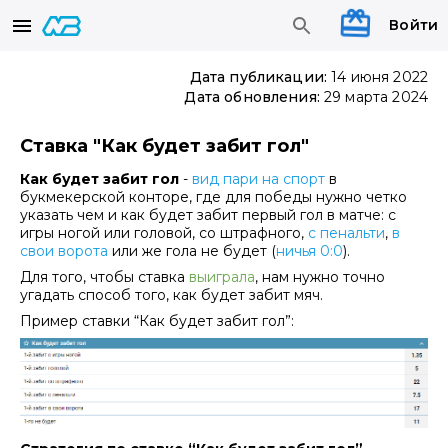
Войти
Дата публикации:
14 июня 2022
Дата обновления:
29 марта 2024
Ставка "Как будет забит гол"
Как будет забит гол
-
вид пари на спорт
в
букмекерской конторе, где для победы нужно четко
указать чем и как будет забит первый гол в матче: с
игры ногой или головой, со штрафного,
с пенальти
,
в
свои ворота
или же гола не будет (
ничья 0:0
).
Для того, чтобы ставка
выиграла
, нам нужно точно
угадать способ того, как будет забит мяч.
Пример ставки “Как будет забит гол”: