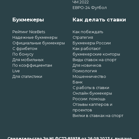
ЧМ 2022
ЕВРО-24 Футбол
Букмекеры
Как делать ставки
Рейтинг NiceBets
Как побеждать
Надежные букмекеры
Стратегия
Официальные букмекеры
Букмекеры России
С фрибетом
Как работают
По бонусу
букмекерские конторы
Для мобильных
Виды ставок на спорт
По коэффициентам
Для новичков
Live
Психология
Для статистики
Мошенничество
Банк
С работы в ставки
Онлайн букмекеры
России: помощь
Отзывы капперов и
проектов
Вилки в ставках на спорт
Свидетельство Эл № ФС77-85938 от 26.09.2023 г. выдано