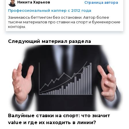
Никита Харьков
Страница автора
Профессиональный каппер с 2012 года
Занимаюсь беттингом без остановки. Автор более
тысячи материалов про ставки на спорт и букмекерские
конторы.
Следующий материал раздела
Валуйные ставки на спорт: что значит
value и где их находить в линии?