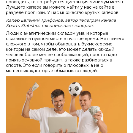
проводить, то потребуется дистанция минимум месяц.
Лучшего капера вы можете найти у нас на сайте в
разделе прогнозы. У нас множество крутых каперов.
Капер Евгений Трифонов, автор телеграм канала
Sports Statistics так описывает каперов:
Люди с аналитическим складом ума, и которые
оказались в нужном месте в нужное время. Нет ничего
сложного в том, чтобы обыгрывать букмекерские
конторы на самом деле, это может делать каждый
человек более менее соображающий, просто надо
понять основной принцип, а также разбираться в
спорте. Это если говорить о плюсовых, а не о
мошенниках, которые обманывают людей.