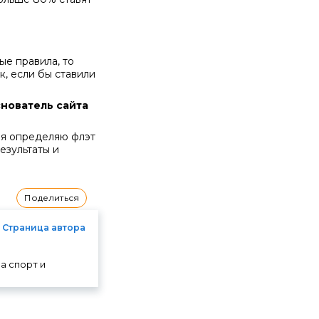
ые правила, то
к, если бы ставили
нователь сайта
о я определяю флэт
езультаты и
Поделиться
Страница автора
а спорт и