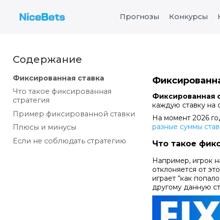
Прогнозы
Конкурсы
Содержание
Фиксированная ставка
Фиксированна
Что такое фиксированная
Фиксированная 
стратегия
каждую ставку на 
Пример фиксированной ставки
На момент 2026 го
разные суммы став
Плюсы и минусы
Если не соблюдать стратегию
Что такое фик
Например, игрок н
отклоняется от это
играет “как попал
другому данную ст