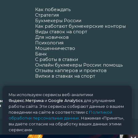
Как побеждать
Стратегия
Букмекеры России
Как работают букмекерские конторы
Виды ставок на спорт
Для новичков
Психология
Мошенничество
Банк
С работы в ставки
Онлайн букмекеры России: помощь
Отзывы капперов и проектов
Вилки в ставках на спорт
Мы используем сервисы веб-аналитики
Яндекс.Метрика
и
Google Analytics
для улучшения
ормационных технологий и массовых коммуникаций
Н.Н. Почта редакции: support@nice-bets.ru
работы сайта. Эти сервисы собирают данные о вашем
поведении на сайте в соответствии с
Политикой
обработки персональных данных
. Нажимая «Принять»,
вы даёте согласие на обработку ваших данных этими
сервисами.