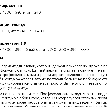
фициент: 1,8
8 * 300 = 540, итог: +240
ициентом: 1,9
1000, итог: 240 - 300 = -60
ициентом: 2,3
3 * 300 = 390, общий баланс: 240 - 300 + 390 = +330.
сы
 вариант для ставок, который держит психологию игрока в п
фокусы с банком. Данный вариант помогает новичкам не запу
а профессиональным игрокам держит психологию после круп
я, когда он жалеет, что не поставил больше на победную ст
 фиксированной ставке все просто. Вы не отклоняетесь от к
у и ту же сумму.
и нельзя почти ничего. Профессионалы скажут, что этот вид 
о факт, но любой игрок, который интересуется ставками про
нк и уже после набора опыта сам сменит вид ведения банка,
ход к ставкам. Среди профессиональных игроков в ставках, 