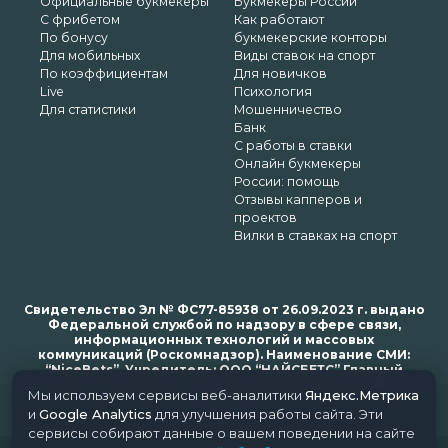
Официальные букмекеры
Букмекеры России
С фрибетом
Как работают
По бонусу
букмекерские конторы
Для мобильных
Виды ставок на спорт
По коэффициентам
Для новичков
Live
Психология
Для статистики
Мошенничество
Банк
С работы в ставки
Онлайн букмекеры
России: помощь
Отзывы капперов и
проектов
Вилки в ставках на спорт
Свидетельство Эл № ФС77-85938 от 26.09.2023 г. выдано
Федеральной службой по надзору в сфере связи,
информационных технологий и массовых
коммуникаций (Роскомнадзор). Наименование СМИ:
“NiceBets”. Учредитель: ООО “НАЙСБЕТС” Главный
редактор: Харьков Н.Н. Почта редакции: support@nice-
Мы используем сервисы веб-аналитики
Яндекс.Метрика
bets.ru
и
Google Analytics
для улучшения работы сайта. Эти
сервисы собирают данные о вашем поведении на сайте