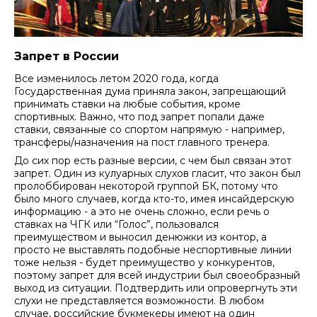
Запрет в России
Все изменилось летом 2020 года, когда
Государственная дума приняла закон, запрещающий
принимать ставки на любые события, кроме
спортивных. Важно, что под запрет попали даже
ставки, связанные со спортом напрямую - например,
трансферы/назначения на пост главного тренера.
До сих пор есть разные версии, с чем был связан этот
запрет. Один из кулуарных слухов гласит, что закон был
пролоббирован некоторой группой БК, потому что
было много случаев, когда кто-то, имея инсайдерскую
информацию - а это не очень сложно, если речь о
ставках на ЧГК или “Голос”, пользовался
преимуществом и выносил денюжки из контор, а
просто не выставлять подобные неспортивные линии
тоже нельзя - будет преимущество у конкурентов,
поэтому запрет для всей индустрии был своеобразный
выход из ситуации. Подтвердить или опровергнуть эти
слухи не представляется возможности. В любом
случае, российские букмекеры имеют на один