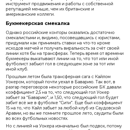
инструмент продвижения и работы с собственной
репутацией меньше, чем их британские и
американские коллеги.
Букмекерская смекалка
Однако российские конторы оказались достаточно
смекалистыми и, видимо, посовещавшись с юристами,
придумали как принимать ставки на что-то кроме
исходов матчей и получать виральность за счёт своей
линии хотя бы на трансферах. Теперь время от времени
букмекеры выкатывают линии на то, что тот или иной
футболист забьют гол в следующем зоне за тот или
иной клуб.
Прошлым летом была трансферная сага с Кайлом
Уокером, который почти уехал в Баварию. Так вот, в
разгар переговоров некоторые российские БК давали
коэффициент 2,5 на то, что следующий гол Уокер
забьет за “Баварию”, и 1,50, что следующий гол будет
забит всё же в футболке “Сити”. Еще был коэффициент
15 на то, что Кайл забьет за любой клуб из Саудовской
Аравии, но вы же помните прошлое лето, саудиты были
во всех футбольных новостях.
Но с линией на Уокера изначально был подвох, потому