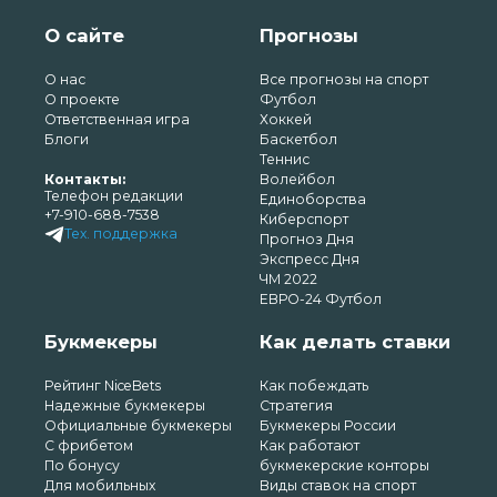
О сайте
Прогнозы
О нас
Все прогнозы на спорт
О проекте
Футбол
Ответственная игра
Хоккей
Блоги
Баскетбол
Теннис
Контакты:
Волейбол
Телефон редакции
Единоборства
+7-910-688-7538
Киберспорт
Тех. поддержка
Прогноз Дня
Экспресс Дня
ЧМ 2022
ЕВРО-24 Футбол
Букмекеры
Как делать ставки
Рейтинг NiceBets
Как побеждать
Надежные букмекеры
Стратегия
Официальные букмекеры
Букмекеры России
С фрибетом
Как работают
По бонусу
букмекерские конторы
Для мобильных
Виды ставок на спорт