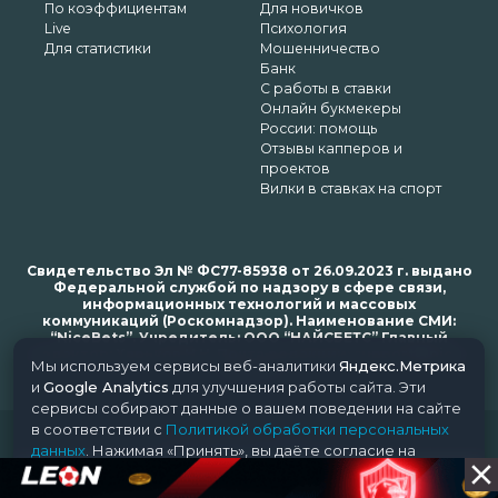
По коэффициентам
Для новичков
Live
Психология
Для статистики
Мошенничество
Банк
С работы в ставки
Онлайн букмекеры
России: помощь
Отзывы капперов и
проектов
Вилки в ставках на спорт
Свидетельство Эл № ФС77-85938 от 26.09.2023 г. выдано
Федеральной службой по надзору в сфере связи,
информационных технологий и массовых
коммуникаций (Роскомнадзор). Наименование СМИ:
“NiceBets”. Учредитель: ООО “НАЙСБЕТС” Главный
редактор: Харьков Н.Н. Почта редакции: support@nice-
Мы используем сервисы веб-аналитики
Яндекс.Метрика
bets.ru
и
Google Analytics
для улучшения работы сайта. Эти
сервисы собирают данные о вашем поведении на сайте
в соответствии с
Политикой обработки персональных
© 2018-2024 NiceBets. 18+
данных
. Нажимая «Принять», вы даёте согласие на
обработку ваших данных этими сервисами.