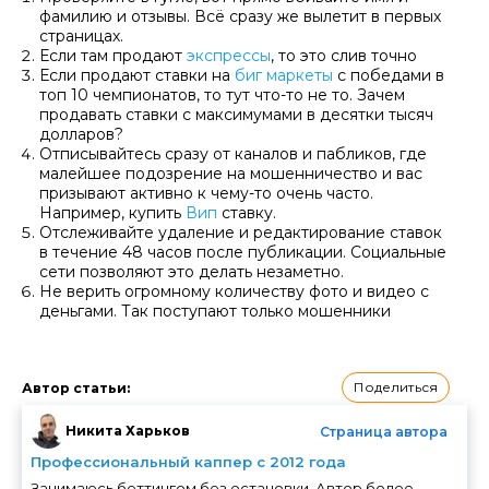
фамилию и отзывы. Всё сразу же вылетит в первых
страницах.
Если там продают
экспрессы
, то это слив точно
Если продают ставки на
биг маркеты
с победами в
топ 10 чемпионатов, то тут что-то не то. Зачем
продавать ставки с максимумами в десятки тысяч
долларов?
Отписывайтесь сразу от каналов и пабликов, где
малейшее подозрение на мошенничество и вас
призывают активно к чему-то очень часто.
Например, купить
Вип
ставку.
Отслеживайте удаление и редактирование ставок
в течение 48 часов после публикации. Социальные
сети позволяют это делать незаметно.
Не верить огромному количеству фото и видео с
деньгами. Так поступают только мошенники
Поделиться
Автор статьи
:
Никита Харьков
Страница автора
Профессиональный каппер с 2012 года
Занимаюсь беттингом без остановки. Автор более