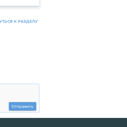
УТЬСЯ К РАЗДЕЛУ
Отправить