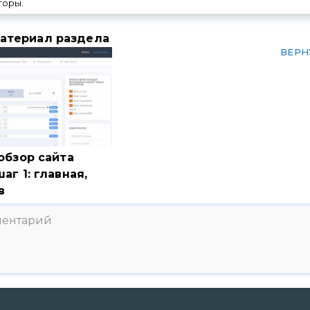
торы.
атериал раздела
ВЕРН
 обзор сайта
аг 1: главная,
в