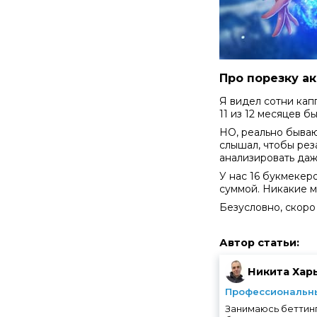
Про порезку а
Я видел сотни кап
11 из 12 месяцев 
НО, реально бываю
слышал, чтобы рез
анализировать даж
У нас 16 букмекер
суммой. Никакие м
Безусловно, скоро
Автор статьи
:
Никита Хар
Профессиональны
Занимаюсь беттинг