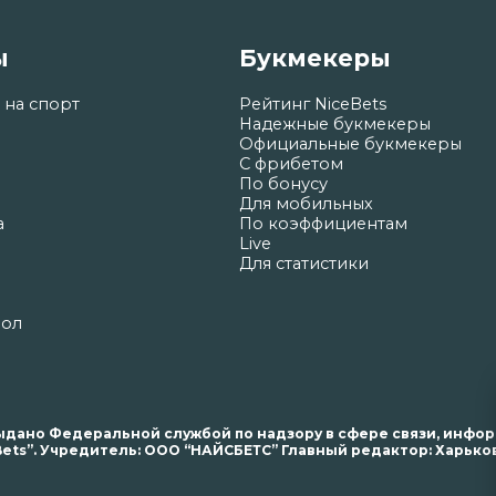
ы
Букмекеры
 на спорт
Рейтинг NiceBets
Надежные букмекеры
Официальные букмекеры
С фрибетом
По бонусу
Для мобильных
а
По коэффициентам
Live
Для статистики
бол
. выдано Федеральной службой по надзору в сфере связи, инф
ets”. Учредитель: ООО “НАЙСБЕТС” Главный редактор: Харьков 