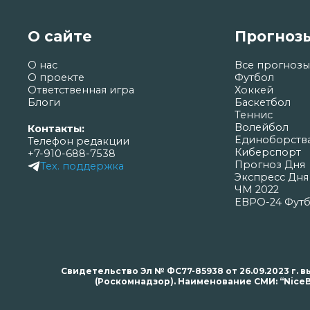
О сайте
Прогноз
О нас
Все прогнозы
О проекте
Футбол
Ответственная игра
Хоккей
Блоги
Баскетбол
Теннис
Волейбол
Контакты:
Единоборств
Телефон редакции
Киберспорт
+7-910-688-7538
Прогноз Дня
Тех. поддержка
Экспресс Дня
ЧМ 2022
ЕВРО-24 Фут
Свидетельство Эл № ФС77-85938 от 26.09.2023 г
(Роскомнадзор). Наименование СМИ: “NiceB