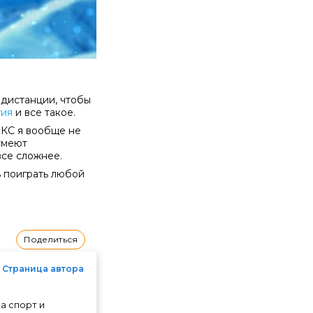
 дистанции, чтобы
гия
и все такое.
 КС я вообще не
умеют
все сложнее.
ь поиграть любой
Поделиться
Страница автора
а спорт и