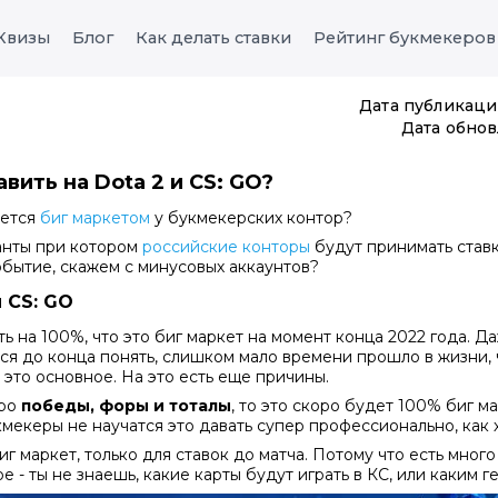
Квизы
Блог
Как делать ставки
Рейтинг букмекеров
Дата публикаци
Дата обнов
вить на Dota 2 и CS: GO?
ается
биг маркетом
у букмекерских контор?
анты при котором
российские конторы
будут принимать ставк
обытие, скажем с минусовых аккаунтов?
и CS: GO
ь на 100%, что это биг маркет на момент конца 2022 года. Д
я до конца понять, слишком мало времени прошло в жизни, ч
- это основное. На это есть еще причины.
про
победы, форы и тоталы
, то это скоро будет 100% биг м
укмекеры не научатся это давать супер профессионально, как
г маркет, только для ставок до матча. Потому что есть мног
ое - ты не знаешь, какие карты будут играть в КС, или каким г