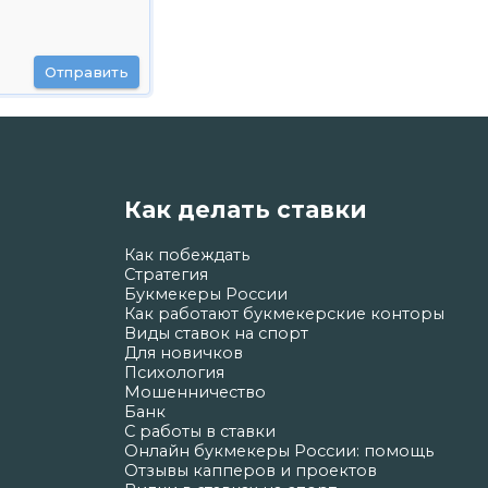
Отправить
Как делать ставки
Как побеждать
Стратегия
Букмекеры России
Как работают букмекерские конторы
Виды ставок на спорт
Для новичков
Психология
Мошенничество
Банк
С работы в ставки
Онлайн букмекеры России: помощь
Отзывы капперов и проектов