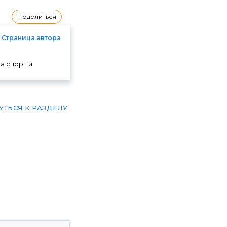
Поделиться
Страница автора
а спорт и
УТЬСЯ К РАЗДЕЛУ