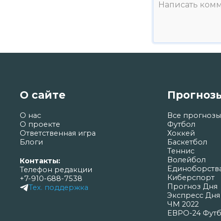
О сайте
Прогноз
О нас
Все прогнозы
О проекте
Футбол
Ответственная игра
Хоккей
Блоги
Баскетбол
Теннис
Волейбол
Контакты:
Единоборств
Телефон редакции
Киберспорт
+7-910-688-7538
Прогноз Дня
Тех. поддержка
Экспресс Дня
ЧМ 2022
ЕВРО-24 Фут