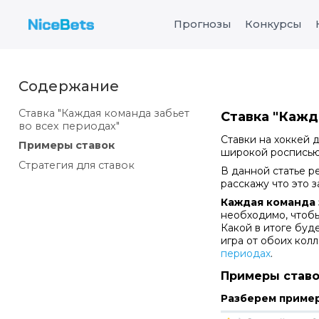
Прогнозы
Конкурсы
Содержание
Ставка "Каждая команда забьет
Ставка "
Кажда
во всех периодах"
Ставки на хоккей 
Примеры ставок
широкой росписью
Стратегия для ставок
В данной статье р
расскажу что это з
Каждая команда 
необходимо, чтобы
Какой в итоге буде
игра от обоих кол
периодах
.
Примеры став
Разберем пример