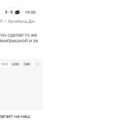
тон сделал то же
 выигрышной и за
лагает на наш