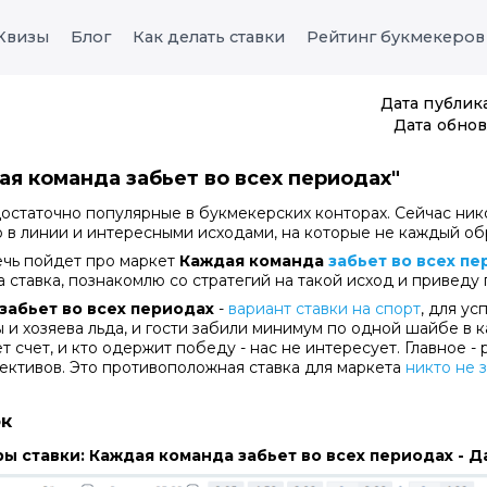
Квизы
Блог
Как делать ставки
Рейтинг букмекеров
Дата публик
Дата обнов
я команда забьет во всех периодах"
достаточно популярные в букмекерских конторах. Сейчас ни
 в линии и интересными исходами, на которые не каждый об
ечь пойдет про маркет
Каждая команда
забьет во всех п
а ставка, познакомлю со стратегий на такой исход и приведу
забьет во всех периодах
-
вариант ставки на спорт
,
для ус
 и хозяева льда, и гости забили минимум по одной шайбе в 
т счет, и кто одержит победу - нас не интересует. Главное - 
лективов. Это противоположная ставка для маркета
никто не 
ок
ы ставки: Каждая команда забьет во всех периодах - Д