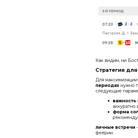
Как видим, ни Бос
Стратегия для
Для максимизации
периодах
нужно 
следующие параме
важность 
аккуратно 
форма со
рекоменд
личные встречи
-
феерии.