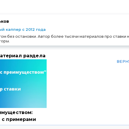
ьков
й каппер с 2012 года
ом без остановки. Автор более тысячи материалов про ставки н
торы.
атериал раздела
ВЕРН
имуществом:
и с примерами