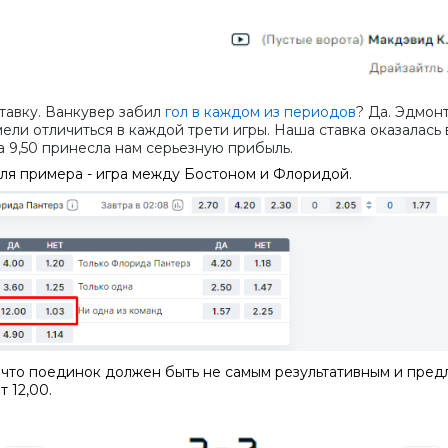
тавку. Ванкувер забил
гол в каждом из периодов
? Да. Эдмон
мели отличиться в каждой трети игры. Наша ставка оказалась
 9,50 принесла нам серьезную прибыль.
ля примера - игра между Бостоном и Флоридой.
 что поединок должен быть не самым результативным и пред
 12,00.