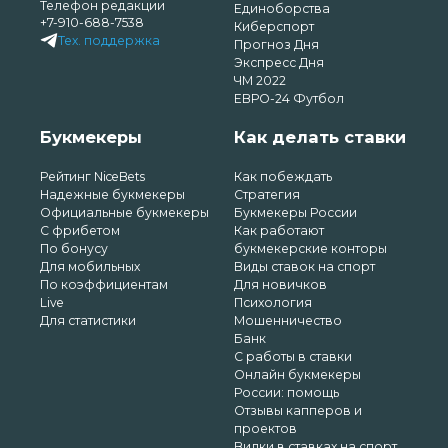
Телефон редакции
Единоборства
+7-910-688-7538
Киберспорт
Тех. поддержка
Прогноз Дня
Экспресс Дня
ЧМ 2022
ЕВРО-24 Футбол
Букмекеры
Как делать ставки
Рейтинг NiceBets
Как побеждать
Надежные букмекеры
Стратегия
Официальные букмекеры
Букмекеры России
С фрибетом
Как работают
По бонусу
букмекерские конторы
Для мобильных
Виды ставок на спорт
По коэффициентам
Для новичков
Live
Психология
Для статистики
Мошенничество
Банк
С работы в ставки
Онлайн букмекеры
России: помощь
Отзывы капперов и
проектов
Вилки в ставках на спорт