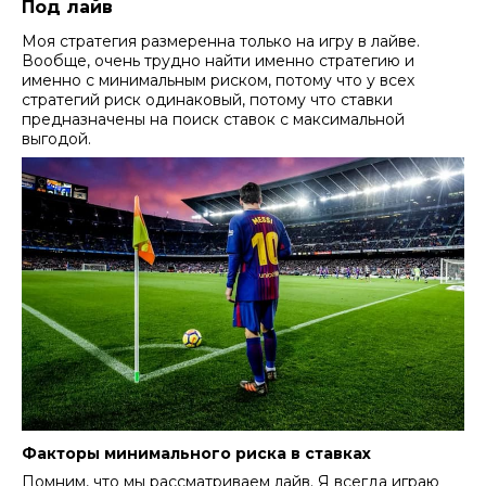
Под лайв
Моя стратегия размеренна только на игру в лайве.
Вообще, очень трудно найти именно стратегию и
именно с минимальным риском, потому что у всех
стратегий риск одинаковый, потому что ставки
предназначены на поиск ставок с максимальной
выгодой.
Факторы минимального риска в ставках
Помним, что мы рассматриваем лайв. Я всегда играю