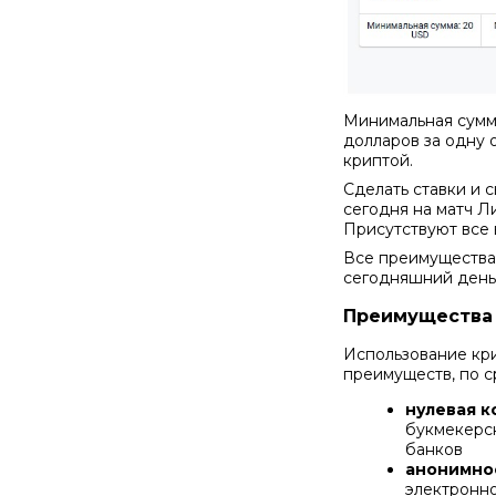
Минимальная сумма
долларов за одну 
криптой.
Сделать ставки и 
сегодня на матч Л
Присутствуют все 
Все преимущества
сегодняшний день
Преимущества
Использование кр
преимуществ, по 
нулевая к
букмекерск
банков
анонимно
электронно