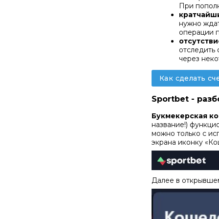
При пополн
кратчайши
нужно ждат
операции п
отсутств
отследить 
через нек
Как сделать сч
Sportbet - разб
Букмекерская ко
название!) функци
можно только с ис
экрана иконку «Ко
Далее в открывше