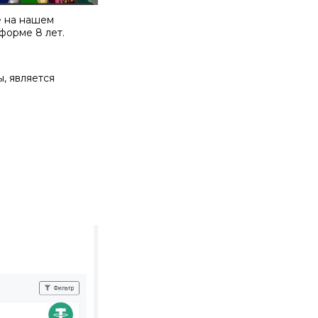
е на нашем
форме 8 лет.
, является