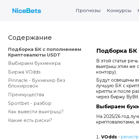
Прогнозы
Конкурсы
Содержание
Подборка БК с пополнением
Подборка БК
Криптовалюты USDT
В этой статье речь
Выбираем букмекера
выигрыш этим же с
Биржа VOdds
контору).
Будут освещены вс
Pinnacle - букмекер без
лучшую БК с крипт
блокировок
крипты и после ра
Преимущества
через биржу ByBit
Sportbet - разбор
Выбираем бук
Как вывести выигрыш?
На 2025/26 год лу
Какие есть риски?
криптовалютами, я
VOdds
-
регистр