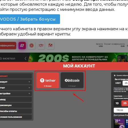
, которые обновляются каждую неделю. Для того, чтобы полу
ойти простую регистрацию с минимумом ввода данных.
 VODDS / Забрать бонусы
чного кабинета в правом верхнем углу экрана нажимаем на 
ыбираем удобный вариант крипты: