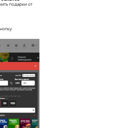
чить подарки от
кнопку