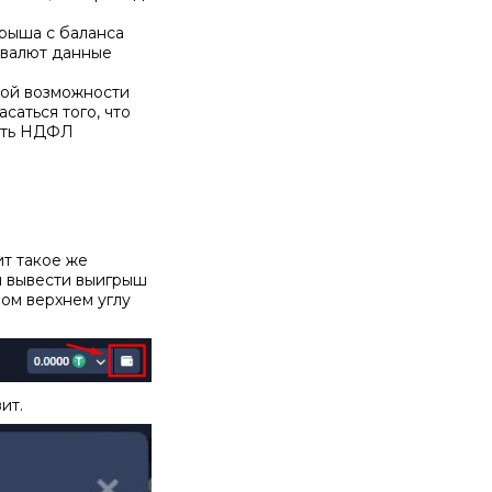
рыша с баланса
овалют данные
кой возможности
саться того, что
тить НДФЛ
ит такое же
 и вывести выигрыш
вом верхнем углу
ит.