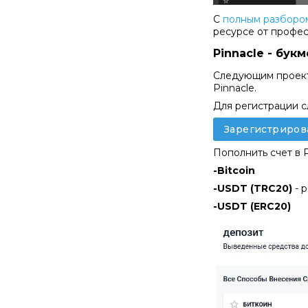
С
полным разборо
ресурсе от профес
Pinnacle - бук
Следующим проект
Pinnacle.
Для регистрации с
Зарегистриров
Пополнить счет в 
-Bitcoin
-USDT (TRC20)
- 
-USDT (ERC20)