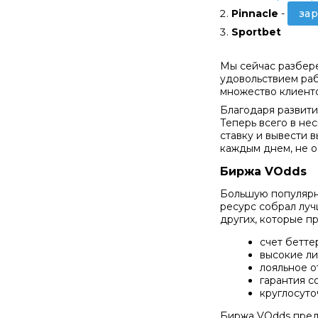
Pinnacle
-
зар
Sportbet
Мы сейчас разбере
удовольствием раб
множество клиенто
Благодаря развити
Теперь всего в не
ставку и вывести 
каждым днем, не о
Биржа VOdds
Большую популярн
ресурс собрал лучш
других, которые 
счет бетте
высокие ли
лояльное 
гарантия с
круглосут
Биржа VOdds пред