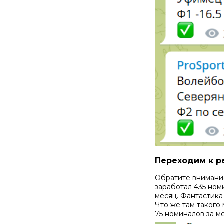
Переходим к ре
Обратите внимание
заработал 435 номи
месяц. Фантастика 
Что же там такого 
75 номиналов за ме