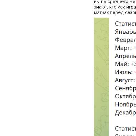
выше среднего мес
знают, кто как игр
матчах перед сезо