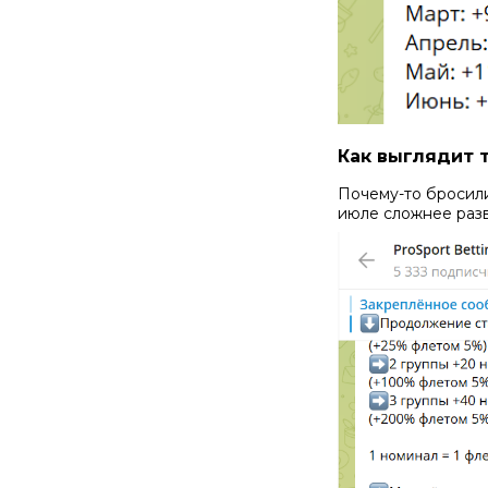
Как выглядит 
Почему-то бросили
июле сложнее раз