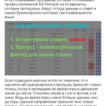
есть специальные программы, которые отслеживают
профессиональной БК Pinnacle на те варианты,
которые прогрузили. Берут оттуда данные и ставят в
наших букмекерских конторах, где коэффициенты
выше.
Если подводить краткие итоги по тематике, то я
научился абстрагироваться и прогрузы приносят только
пользу, когда я заглядываю во время игры в движения
линии до матча. Спокойно играю в Live и против, и за
ними. Ведь во время игры у меня больше данных, чем
до игры. Данное направление приносят мне только
помощь. Но главное помнить, что прогрузы на ставках -