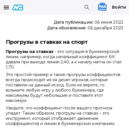
Войти
Дата публикации:
06 июня 2022
Дата обновления:
06 декабря 2023
Прогрузы в ставках на спорт
Прогрузы на ставках
- это ситуация в букмекерской
линии, например, когда начальный коэффициент БК
давала при выходе линии 2,40, а к началу матча он стал
1,70.
Это простой пример и такие прогрузы коэффициентов
всегда происходят из-за денег игроков, которые
поставили на данный исход. Если не верите, то
возьмите любую игру у любого букмекера, где
максимумы будут небольшие и поставьте этот
максимум.
Увидите, что коэффициент после вашего прогноза
упадет. Таким образом, прогрузы на ставках – это
инструмент, который отображает движение
коэффициентов и линии в букмекерских компаниях.