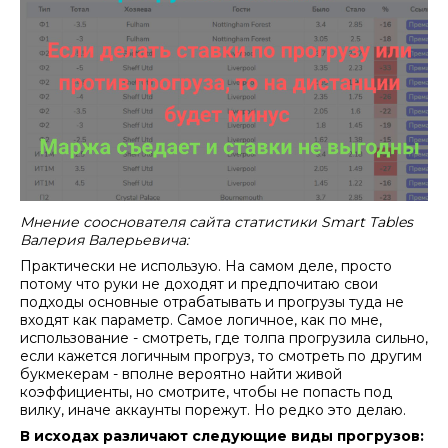
Мнение сооснователя сайта статистики Smart Tables
Валерия Валерьевича:
Практически не использую. На самом деле, просто
потому что руки не доходят и предпочитаю свои
подходы основные отрабатывать и прогрузы туда не
входят как параметр. Самое логичное, как по мне,
использование - смотреть, где толпа прогрузила сильно,
если кажется логичным прогруз, то смотреть по другим
букмекерам - вполне вероятно найти живой
коэффициенты, но смотрите, чтобы не попасть под
вилку, иначе аккаунты порежут. Но редко это делаю.
В исходах различают следующие виды прогрузов: