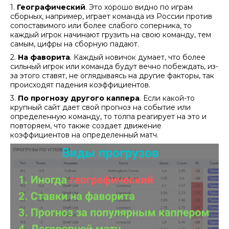
1.
Географический
. Это хорошо видно по играм
сборных, например, играет команда из России против
сопоставимого или более слабого соперника, то
каждый игрок начинают грузить на свою команду, тем
самым, цифры на сборную падают.
2.
На фаворита
. Каждый новичок думает, что более
сильный игрок или команда будут вечно побеждать, из-
за этого ставят, не оглядываясь на другие факторы, так
происходят падения коэффициентов.
3.
По прогнозу другого каппера
. Если какой-то
крупный сайт дает свой прогноз на событие или
определенную команду, то толпа реагирует на это и
повторяем, что также создает движение
коэффициентов на определенный матч.