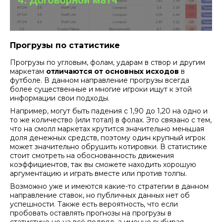
Прогрузы по статистике
Прогрузы по угловым, фолам, ударам в створ и другим
маркетам
отличаются от основных исходов
в
футболе. В данном направление прогрузы всегда
более существенные и многие игроки ищут к этой
информации свои подходы.
Например, могут быть падения с 1,90 до 1,20 на одно и
то же количество (или тотал) в фолах. Это связано с тем,
что на смолл маркетах крутится значительно меньшая
доля денежных средств, поэтому один крупный игрок
может значительно обрушить котировки. В статистике
стоит смотреть на обоснованность движения
коэффициентов, так вы сможете находить хорошую
аргументацию и играть вместе или против толпы.
Возможно уже и имеются какие-то стратегии в данном
направление ставок, но публичных данных нет об
успешности. Также есть вероятность, что если
пробовать оставлять прогнозы на прогрузы в