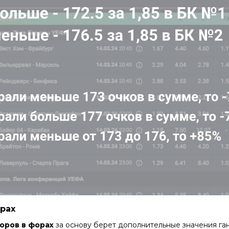
рах
оров в форах
за основу берет дополнительные значения га