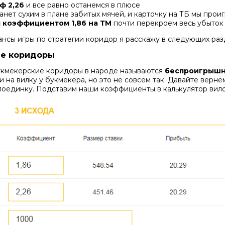
ф 2,26
и все равно останемся в плюсе
анет сухим в плане забитых мячей, и карточку на ТБ мы прои
 коэффициентом 1,86 на ТМ
почти перекроем весь убыток
нсы игры по стратегии коридор я расскажу в следующих разд
е коридоры
кмекерские коридоры в народе называются
беспроигрыш
и на вилку у букмекера, но это не совсем так. Давайте верн
оединку. Подставим наши коэффициенты в калькулятор вило