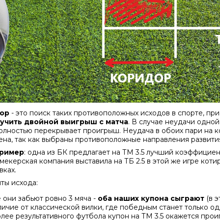
дор
- это поиск таких противоположных исходов в спорте, пр
учить двойной выигрыш с матча
. В случае неудачи одной 
олностью перекрывает проигрыш. Неудача в обоих пари на 
на, так как выбраны противоположные направления развития
пример
: одна из БК предлагает на ТМ 3.5 лучший коэффициент
екерская компания выставила на ТБ 2.5 в этой же игре котиро
вках.
ты исхода:
 они забьют ровно 3 мяча -
оба наших купона сыграют
(в 
личие от классической вилки, где победным станет только од
олее результативного футбола купон на ТМ 3.5 окажется про