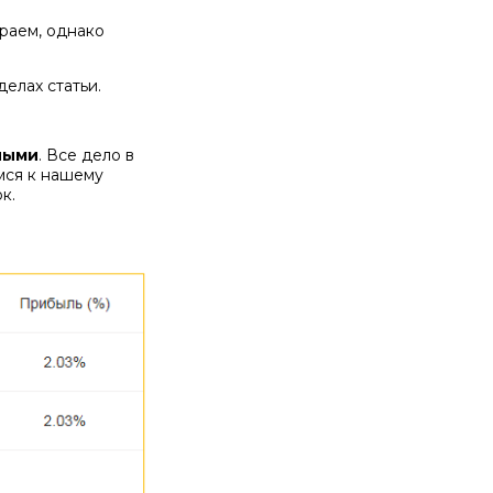
граем, однако
елах статьи.
ными
. Все дело в
емся к нашему
к.