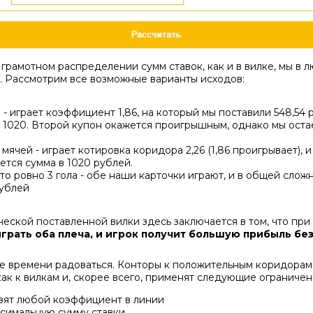
 грамотном распределении сумм ставок, как и в вилке, мы в 
. Рассмотрим все возможные варианты исходов:
 - играет коэффициент 1,86, на который мы поставили 548,54 
 1020. Второй купон окажется проигрышным, однако мы оста
 мячей - играет котировка коридора 2,26 (1,86 проигрывает), и
ется сумма в 1020 рублей.
то ровно 3 гола - обе наши карточки играют, и в общей сложн
рублей
ческой поставленной вилки здесь заключается в том, что пр
грать оба плеча, и игрок получит большую прибыль без
е времени радоваться. Конторы к положительным коридорам 
как к вилкам и, скорее всего, применят следующие ограничен
зят любой коэффициент в линии
симальную сумму ставки