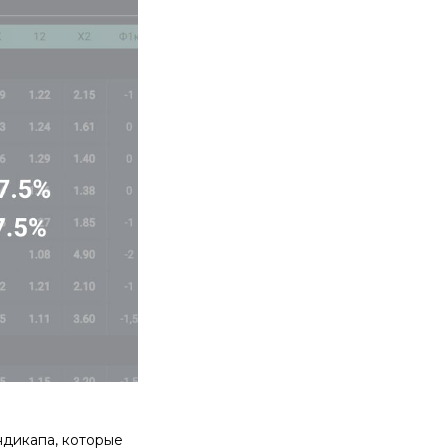
ндикапа, которые