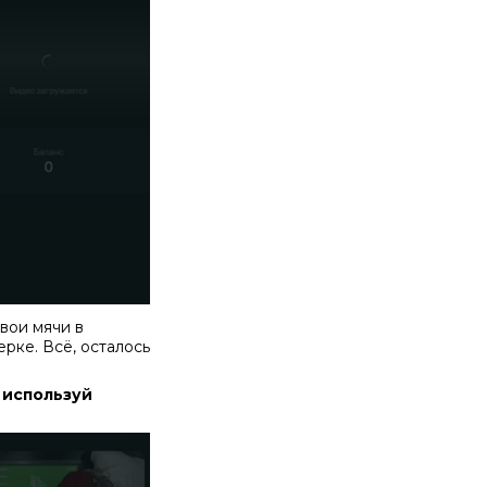
вои мячи в
рке. Всё, осталось
 используй