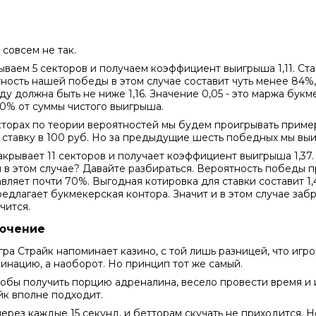
 совсем не так.
рываем 5 секторов и получаем коэффициент выигрыша 1,11. Ста
ность нашей победы в этом случае составит чуть менее 84%, а
у должна быть не ниже 1,16. Значение 0,05 - это маржа букм
50% от суммы чистого выигрыша.
кторах по теории вероятностей мы будем проигрывать пример
 ставку в 100 руб. Но за предыдущие шесть победных мы выи
закрывает 11 секторов и получает коэффициент выигрыша 1,37.
 в этом случае? Давайте разбираться. Вероятность победы п
ляет почти 70%. Выгодная котировка для ставки составит 1,4
едлагает букмекерская контора. Значит и в этом случае заб
чится.
лючение
гра Страйк напоминает казино, с той лишь разницей, что игр
нацию, а наоборот. Но принцип тот же самый.
чтобы получить порцию адреналина, весело провести время и 
йк вполне подходит.
ерез каждые 15 секунд, и бетторам скучать не приходится. 