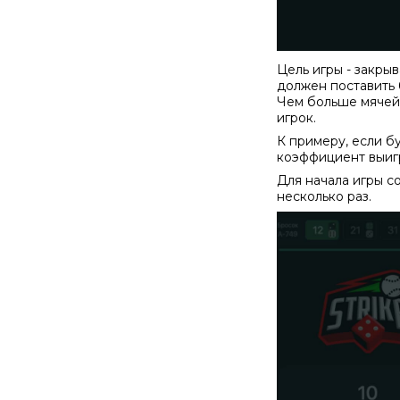
Цель игры - закры
должен поставить б
Чем больше мячей 
игрок.
К примеру, если бу
коэффициент выигр
Для начала игры с
несколько раз.