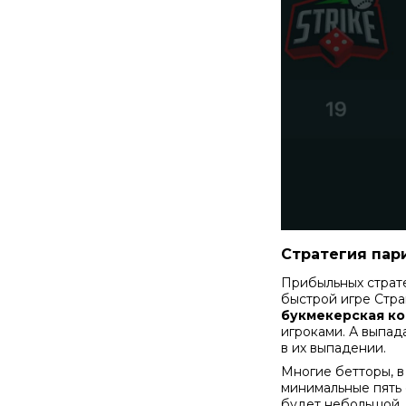
Стратегия пар
Прибыльных страте
быстрой игре Стра
букмекерская ко
игроками. А выпад
в их выпадении.
Многие бетторы, в
минимальные пять 
будет небольшой, 