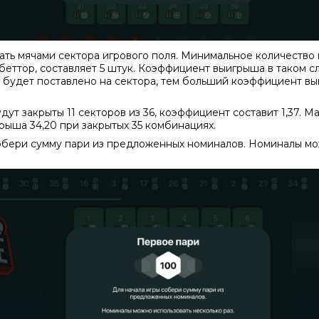
вать мячами сектора игрового поля. Минимальное количество 
еттор, составляет 5 штук. Коэффициент выигрыша в таком слу
будет поставлено на сектора, тем больший коэффициент вы
дут закрыты 11 секторов из 36, коэффициент составит 1,37. 
ыша 34,20 при закрытых 35 комбинациях.
обери сумму пари из предложенных номиналов. Номиналы мо