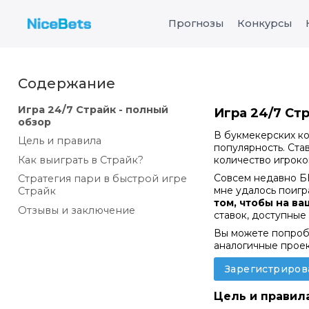
Прогнозы
Конкурсы
Содержание
Игра 24/7 Страйк - полный
Игра 24/7 Стр
обзор
В букмекерских к
Цель и правила
популярность. Ста
Как выиграть в Страйк?
количество игроко
Совсем недавно БК
Стратегия пари в быстрой игре
мне удалось поигра
Страйк
том, чтобы на в
Отзывы и заключение
ставок, доступные 
Вы можете попробо
аналогичные проек
Зарегистрирова
Цель и правил