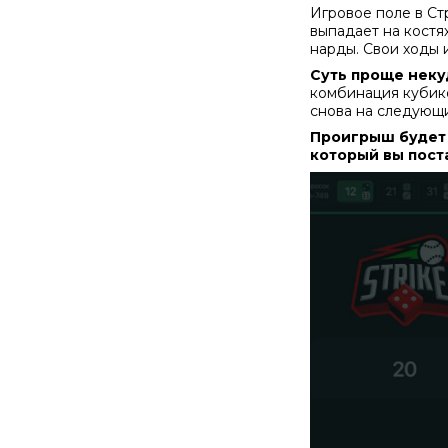
Игровое поле в Ст
выпадает на костя
нарды. Свои ходы
Суть проще неку
комбинация кубико
снова на следующи
Проигрыш будет т
который вы пост