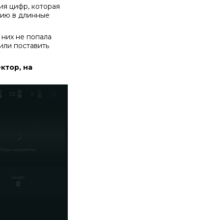
ия цифр, которая
тию в длинные
 них не попала
или поставить
ктор, на