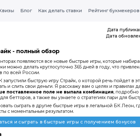
Квизы
Блог
Как делать ставки
Рейтинг букмекеров
Дата публика
Дата обновле
айк - полный обзор
онторах появляются все новые быстрые игры, которые набир
вки можно делать круглосуточно 365 дней в году, что привле
в по всей России.
 запустили быструю игру Страйк, о которой речь пойдет в эт
ть и слить свои деньги. Я расскажу вам о целях и правилах д
аше поставленное поле не выпала комбинация
, подробно
для бетторов, а также вы узнаете о стратегиях пари для быст
вать сыграть в другие быстрые игры в легальной БК Леон, г
ты с моментальным результатом.
ться и сыграть в быстрые игры с получением бонусов
а