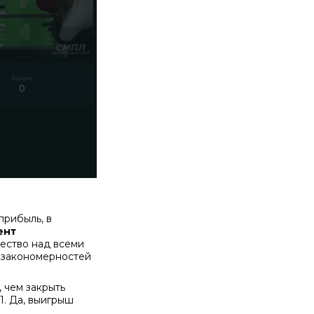
прибыль, в
ент
щество над всеми
х закономерностей
, чем закрыть
1. Да, выигрыш